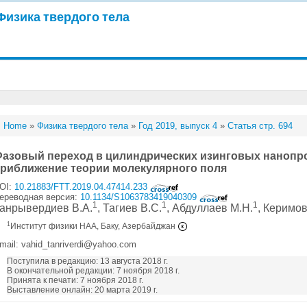
Физика твердого тела
Home
»
Физика твердого тела
»
Год 2019, выпуск 4
»
Статья стр. 694
азовый переход в цилиндрических изинговых нанопро
риближение теории молекулярного поля
OI:
10.21883/FTT.2019.04.47414.233
ереводная версия:
10.1134/S1063783419040309
1
1
1
анрывердиев В.А.
, Тагиев В.С.
, Абдуллаев М.Н.
, Керимов
1
Институт физики НАА, Баку, Азербайджан
mail: vahid_tanriverdi@yahoo.com
Поступила в редакцию: 13 августа 2018 г.
В окончательной редакции: 7 ноября 2018 г.
Принята к печати: 7 ноября 2018 г.
Выставление онлайн: 20 марта 2019 г.