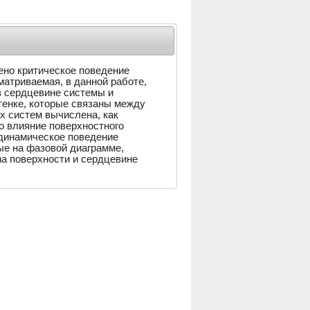
ено критическое поведение
атриваемая, в данной работе,
в сердцевине системы и
тенке, которые связаны между
х систем вычислена, как
о влияние поверхностного
одинамическое поведение
ые на фазовой диаграмме,
а поверхности и сердцевине