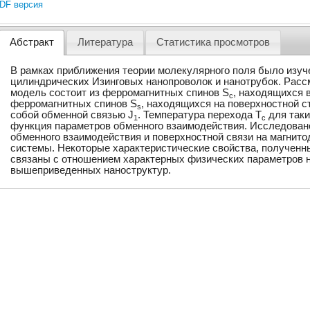
DF версия
Абстракт
Литература
Статистика просмотров
В рамках приближения теории молекулярного поля было изуч
цилиндрических Изинговых нанопроволок и нанотрубок. Рассм
модель состоит из ферромагнитных спинов S
, находящихся 
c
ферромагнитных спинов S
, находящихся на поверхностной с
s
собой обменной связью J
. Температура перехода T
для таки
1
c
функция параметров обменного взаимодействия. Исследован
обменного взаимодействия и поверхностной связи на магнит
системы. Некоторые характеристические свойства, полученн
связаны с отношением характерных физических параметров н
вышеприведенных наноструктур.