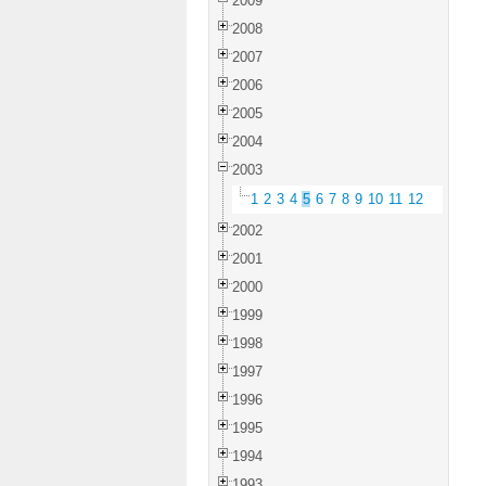
2009
2008
2007
2006
2005
2004
2003
1
2
3
4
5
6
7
8
9
10
11
12
2002
2001
2000
1999
1998
1997
1996
1995
1994
1993