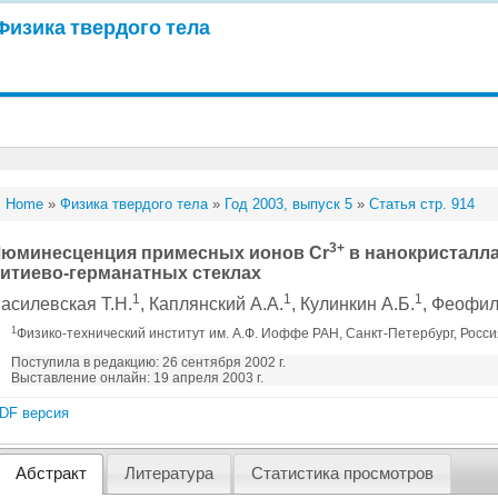
Физика твердого тела
Home
»
Физика твердого тела
»
Год 2003, выпуск 5
»
Статья стр. 914
3+
юминесценция примесных ионов Cr
в нанокристаллах
итиево-германатных стеклах
1
1
1
асилевская Т.Н.
, Каплянский А.А.
, Кулинкин А.Б.
, Феофил
1
Физико-технический институт им. А.Ф. Иоффе РАН, Санкт-Петербург, Росс
Поступила в редакцию: 26 сентября 2002 г.
Выставление онлайн: 19 апреля 2003 г.
DF версия
Абстракт
Литература
Статистика просмотров