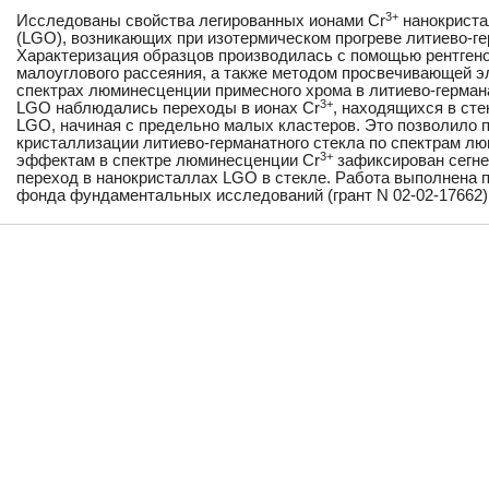
3+
Исследованы свойства легированных ионами Cr
нанокристал
(LGO), возникающих при изотермическом прогреве литиево-ге
Характеризация образцов производилась с помощью рентген
малоуглового рассеяния, а также методом просвечивающей э
спектрах люминесценции примесного хрома в литиево-герман
3+
LGO наблюдались переходы в ионах Cr
, находящихся в сте
LGO, начиная с предельно малых кластеров. Это позволило 
кристаллизации литиево-германатного стекла по спектрам л
3+
эффектам в спектре люминесценции Cr
зафиксирован сегне
переход в нанокристаллах LGO в стекле. Работа выполнена 
фонда фундаментальных исследований (грант N 02-02-17662)