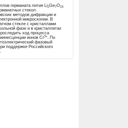
лов германата лития Li
Ge
O
2
7
15
рманатных стекол.
овских методов дифракции и
лектронной микроскопии. В
атном стекле с кристаллами
кольной фазе и в кристаллитах
проследить ход процесса
3+
юминесценции ионов Cr
. По
тоэлектрический фазовый
при поддержке Российского
.