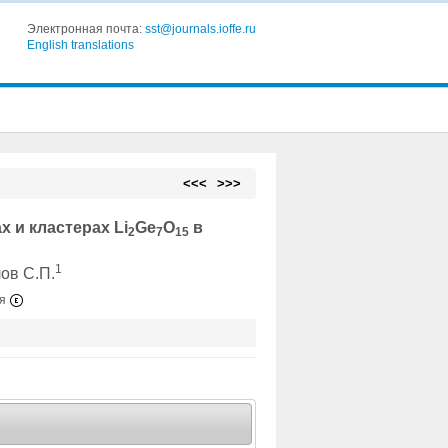
Электронная почта:
sst@journals.ioffe.ru
English translations
<<<
>>>
 и кластерах Li
Ge
O
в
2
7
15
1
ов С.П.
ия