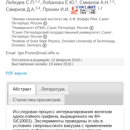
1,2
1
1,2
Лебедев С.П.
, Лобанова Е.Ю.
, Смирнов А.Н.
,
3,4
1,2
Смирнов Д.А.
, Пронин И.И.
1
Физико-технический институт им. А.Ф. Иоффе РАН, Санкт-
Петербург, Россия
2
Университет ИТМО, Санкт-Петербург, Россия
3
Санкт-Петербургский государственный университет, Санкт-
Петербург, Россия
4
Institute of Solid State Physics, Dresden University of Technology,
Dresden, Germany
Email: Igor.Pronin@mail.ioffe.ru
Поступила в редакцию: 12 февраля 2018 г.
Выставление онлайн: 19 июня 2018 г.
PDF версия
Абстракт
Литература
Статистика просмотров
Исследован процесс интеркалирования железом
однослойного графена, выращенного на 4H-
SiC(0001). Эксперименты проведены in situ в
условиях сверхвысокого вакуума c применением