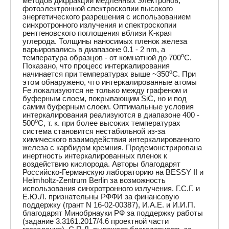
методов дифракции медленных электронов,
фотоэлектронной спектроскопии высокого
энергетического разрешения с использованием
синхротронного излучения и спектроскопии
рентгеновского поглощения вблизи K-края
углерода. Толщины наносимых пленок железа
варьировались в диапазоне 0.1 - 2 nm, а
o
температура образцов - от комнатной до 700
C.
Показано, что процесс интеркалирования
o
начинается при температурах выше ~350
C. При
этом обнаружено, что интеркалированные атомы
Fe локализуются не только между графеном и
буферным слоем, покрывающим SiC, но и под
самим буферным слоем. Оптимальные условия
интеркалирования реализуются в диапазоне 400 -
o
500
C, т. к. при более высоких температурах
система становится нестабильной из-за
химического взаимодействия интеркалированного
железа с карбидом кремния. Продемонстрирована
инертность интеркалированных пленок к
воздействию кислорода. Авторы благодарят
Российско-Германскую лабораторию на BESSY II и
Helmholtz-Zentrum Berlin за возможность
использования синхротронного излучения. Г.С.Г. и
Е.Ю.Л. признательны РФФИ за финансовую
поддержку (грант N 16-02-00387), И.А.Е. и И.И.П.
благодарят Минобрнауки РФ за поддержку работы
(задание 3.3161.2017/4.6 проектной части