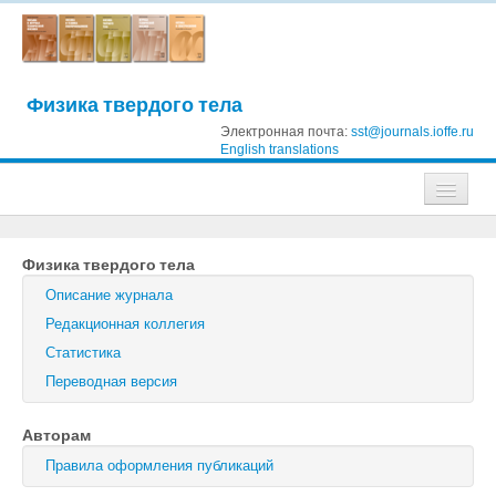
Физика твердого тела
Электронная почта:
sst@journals.ioffe.ru
English translations
Журналы
Физика твердого тела
Журнал технической физики
Описание журнала
Письма в Журнал технической физики
Редакционная коллегия
Статистика
Физика твердого тела
Переводная версия
Физика и техника полупроводников
Авторам
Оптика и спектроскопия
Правила оформления публикаций
Поиск