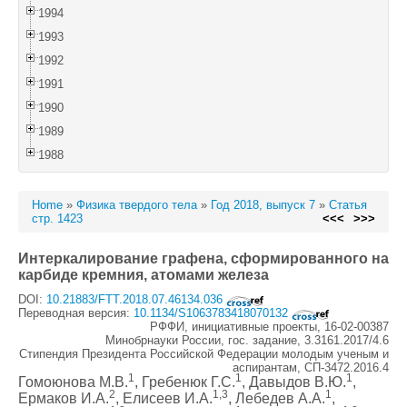
1994
1993
1992
1991
1990
1989
1988
Home
»
Физика твердого тела
»
Год 2018, выпуск 7
»
Статья
стр. 1423
<<<
>>>
Интеркалирование графена, сформированного на
карбиде кремния, атомами железа
DOI:
10.21883/FTT.2018.07.46134.036
Переводная версия:
10.1134/S1063783418070132
РФФИ, инициативные проекты, 16-02-00387
Минобрнауки России, гос. задание, 3.3161.2017/4.6
Стипендия Президента Российской Федерации молодым ученым и
аспирантам, СП-3472.2016.4
1
1
1
Гомоюнова М.В.
, Гребенюк Г.С.
, Давыдов В.Ю.
,
2
1,3
1
Ермаков И.А.
, Елисеев И.А.
, Лебедев А.А.
,