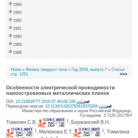
1994
1993
1992
1991
1990
1989
1988
Home
»
Физика твердого тела
»
Год 2018, выпуск 7
»
Статья
стр. 1251
>>>
Особенности электрической проводимости
наноостровковых металлических пленок
DOI:
10.21883/FTT.2018.07.46106.330
Переводная версия:
10.1134/S1063783418070284
Министерство образования и науки Российской Федераци,
Госзадание, 3.7126.2017/БЧ
1
Томилин С.В.
, Бержанский В.Н.
1
1
, Милюкова Е.Т.
, Томилина