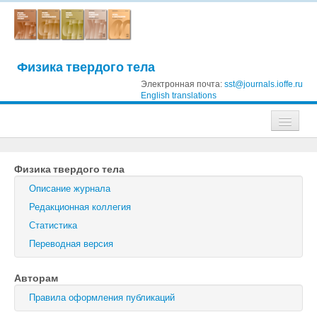
Физика твердого тела
Электронная почта:
sst@journals.ioffe.ru
English translations
Журналы
Физика твердого тела
Журнал технической физики
Описание журнала
Письма в Журнал технической физики
Редакционная коллегия
Статистика
Физика твердого тела
Переводная версия
Физика и техника полупроводников
Авторам
Оптика и спектроскопия
Правила оформления публикаций
Поиск