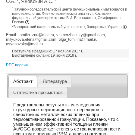
1
2
О.А.
, Яновский А.С.
1
Научно-исследовательский центр функциональных материалов и
нанотехнологий, Физико-технический институт, Крымский
федеральный университет им. В.И. Вернадского, Симферополь,
Россия
2
Запорожский национальный университет, Запорожье, Украина
Email: tomilin_znu@mail.ru, v.n.berzhansky@gmail.com,
milyukova.elena@gmail.com, olga_tomilina@mail.ru,
asyanovsky@mail.ru
Поступила в редакцию: 17 ноября 2017 г.
Выставление онлайн: 19 июня 2018 г.
PDF версия
Абстракт
Литература
Статистика просмотров
Представлены результаты исследования
структурных перколяционных переходов в
сверхтонких металлических плeнках при
термоактивированной грануляции. Показано, что с
уменьшением эффективной толщины плeнки
Au/GGG возрастает степень еe гранулированности,
при этом с помощью РЭМ-анализа наглядно