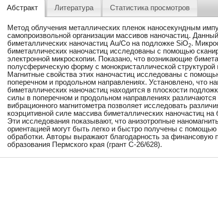
Абстракт
Литература
Статистика просмотров
Метод облучения металлических пленок наносекундным импу
самопроизвольной организации массивов наночастиц. Данный
биметаллических наночастиц Au/Co на подложке SiO
. Микро
2
биметаллических наночастиц исследованы с помощью скани
электронной микроскопии. Показано, что возникающие бимет
полусферическую форму с монокристаллической структурой 
Магнитные свойства этих наночастиц исследованы с помощь
поперечном и продольном направлениях. Установлено, что н
биметаллических наночастиц находится в плоскости подложк
силы в поперечном и продольном направлениях различаются
вибрационного магнитометра позволяет исследовать различи
коэрцитивной силе массива биметаллических наночастиц на
Эти исследования показывают, что анизотропные наномагнит
ориентацией могут быть легко и быстро получены с помощью
обработки. Авторы выражают благодарность за финансовую 
образования Пермского края (грант C-26/628).