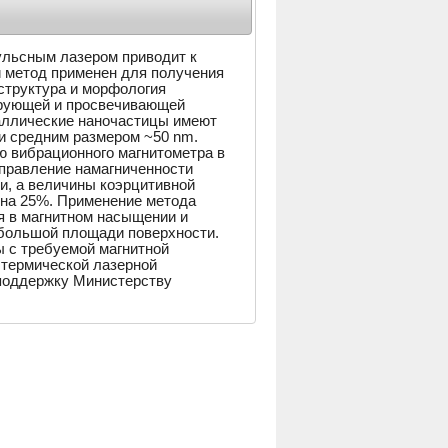
льсным лазером приводит к
 метод применен для получения
структура и морфология
рующей и просвечивающей
аллические наночастицы имеют
и средним размером ~50 nm.
ю вибрационного магнитометра в
аправление намагниченности
и, а величины коэрцитивной
 на 25%. Применение метода
я в магнитном насыщении и
 большой площади поверхности.
ы с требуемой магнитной
 термической лазерной
поддержку Министерству