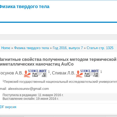
Физика твердого тела
Home
»
Физика твердого тела
»
Год 2016, выпуск 7
»
Статья стр. 1325
агнитные свойства полученных методом термической
иметаллических наночастиц Au/Co
1
1
осунов A.B.
, Спивак Л.В.
1
Пермский государственный национальный исследовательский университет
mail: alexeisosunov@gmail.com
Поступила в редакцию: 11 января 2016 г.
Выставление онлайн: 19 июня 2016 г.
DF версия