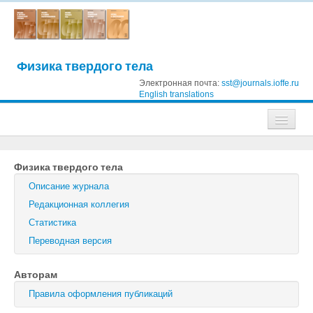
Физика твердого тела
Электронная почта:
sst@journals.ioffe.ru
English translations
Журналы
Физика твердого тела
Журнал технической физики
Описание журнала
Письма в Журнал технической физики
Редакционная коллегия
Статистика
Физика твердого тела
Переводная версия
Физика и техника полупроводников
Авторам
Оптика и спектроскопия
Правила оформления публикаций
Поиск