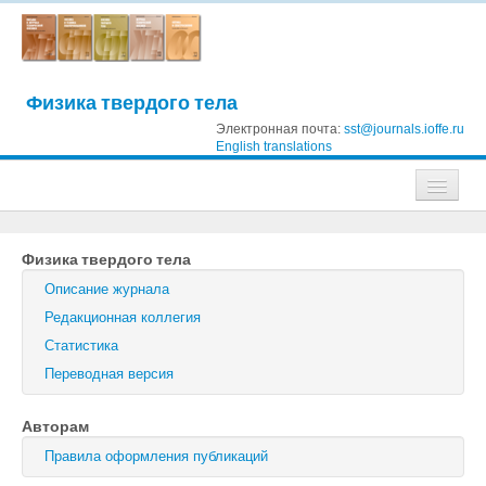
Физика твердого тела
Электронная почта:
sst@journals.ioffe.ru
English translations
Журналы
Физика твердого тела
Журнал технической физики
Описание журнала
Письма в Журнал технической физики
Редакционная коллегия
Статистика
Физика твердого тела
Переводная версия
Физика и техника полупроводников
Авторам
Оптика и спектроскопия
Правила оформления публикаций
Поиск