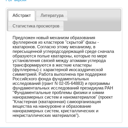
Абстракт
Литература
Статистика просмотров
Предложен новый механизм образования
фуллеренов из кластеров "скрытой" фазы -
кватаронов. Согласно этому механизму, в
пересыщенной углеродсодержащей среде сначала
образуются полые кватароны, которые по мере
установления связей между атомами углерода
трансформируются в жесткие кластеры
(фуллерены) с характерной икосаэдрической
симметрией. Работа выполнена при поддержке
Российского фонда фундаментальных
исследований (грант N 02-05-64883) и программы
фундаментальных исследований президиума РАН
"Фундаментальные проблемы физики и химии
наноразмерных систем и наноматериалов" (проект
"Кластерная (кватаронная) самоорганизация
вещества на наноуровне и образование
наноразмерных систем, кристаллических и
некристаллических материалов").