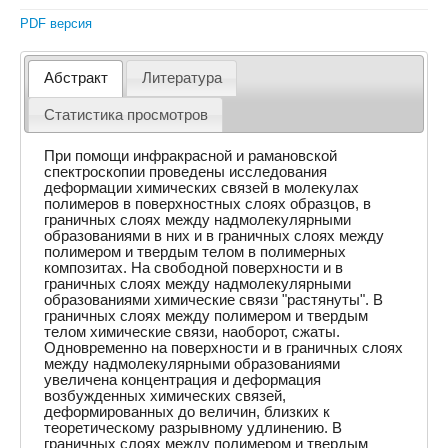
PDF версия
Абстракт
Литература
Статистика просмотров
При помощи инфракрасной и рамановской
спектроскопии проведены исследования
деформации химических связей в молекулах
полимеров в поверхностных слоях образцов, в
граничных слоях между надмолекулярными
образованиями в них и в граничных слоях между
полимером и твердым телом в полимерных
композитах. На свободной поверхности и в
граничных слоях между надмолекулярными
образованиями химические связи "растянуты". В
граничных слоях между полимером и твердым
телом химические связи, наоборот, сжаты.
Одновременно на поверхности и в граничных слоях
между надмолекулярными образованиями
увеличена концентрация и деформация
возбужденных химических связей,
деформированных до величин, близких к
теоретическому разрывному удлинению. В
граничных слоях между полимером и твердым