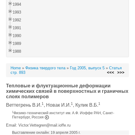
1994
1993
1992
1991
1990
1989
1988
Home
»
Физика твердого тела
»
Год 2005, выпуск 5
»
Статья
стр. 893
<<<
>>>
Тепловые и флуктуационные деформации
химических связей в поверхностных и граничных
слоях полимеров
1
1
1
Веттегрень В.И.
, Новак И.И.
, Кулик В.Б.
1
Физико-технический институт им. А.Ф. Иоффе РАН, Санкт-
Петербург, Россия
Email: Victor.Vettegren@mail.ioffe.ru
Выставление онлайн: 19 апреля 2005 г.