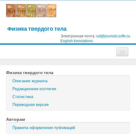
Физика твердого тела
Электронная почта:
sst@journals.ioffe.ru
English translations
Журналы
Физика твердого тела
Журнал технической физики
Описание журнала
Письма в Журнал технической физики
Редакционная коллегия
Статистика
Физика твердого тела
Переводная версия
Физика и техника полупроводников
Авторам
Оптика и спектроскопия
Правила оформления публикаций
Поиск