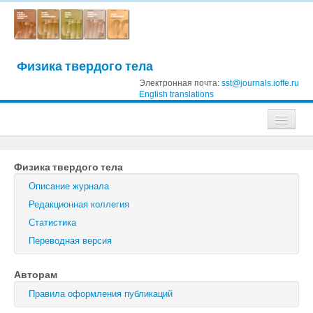
Физика твердого тела
Электронная почта:
sst@journals.ioffe.ru
English translations
Журналы
Физика твердого тела
Журнал технической физики
Описание журнала
Письма в Журнал технической физики
Редакционная коллегия
Статистика
Физика твердого тела
Переводная версия
Физика и техника полупроводников
Авторам
Оптика и спектроскопия
Правила оформления публикаций
Поиск