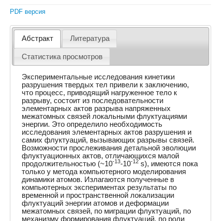
PDF версия
Абстракт
Литература
Статистика просмотров
Экспериментальные исследования кинетики
разрушения твердых тел привели к заключению,
что процесс, приводящий нагруженное тело к
разрыву, состоит из последовательности
элементарных актов разрыва напряженных
межатомных связей локальными флуктуациями
энергии. Это определило необходимость
исследования элементарных актов разрушения и
самих флуктуаций, вызывающих разрывы связей.
Возможности прослеживания детальной эволюции
флуктуационных актов, отличающихся малой
-13
-12
продолжительностью (~10
-10
s), имеются пока
только у метода компьютерного моделирования
динамики атомов. Излагаются полученные в
компьютерных экспериментах результаты по
временной и пространственной локализации
флуктуаций энергии атомов и деформации
межатомных связей, по миграции флуктуаций, по
механизму формирования флуктуаций, по роли