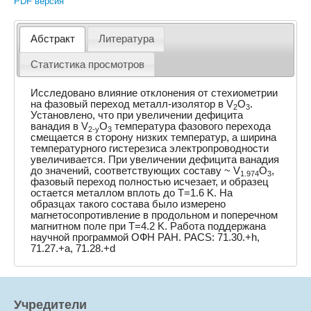
PDF версия
Абстракт
Литература
Статистика просмотров
Исследовано влияние отклонения от стехиометрии
на фазовый переход металл-изолятор в V
O
.
2
3
Установлено, что при увеличении дефицита
ванадия в V
O
температура фазового перехода
2-y
3
смещается в сторону низких температур, а ширина
температурного гистерезиса электропроводности
увеличивается. При увеличении дефицита ванадия
до значений, соответствующих составу ~ V
O
,
1.974
3
фазовый переход полностью исчезает, и образец
остается металлом вплоть до T=1.6 K. На
образцах такого состава было измерено
магнетосопротивление в продольном и поперечном
магнитном поле при T=4.2 K. Работа поддержана
научной программой ОФН РАН. PACS: 71.30.+h,
71.27.+a, 71.28.+d
Учредители