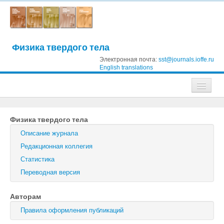
Физика твердого тела
Электронная почта:
sst@journals.ioffe.ru
English translations
Журналы
Физика твердого тела
Журнал технической физики
Описание журнала
Письма в Журнал технической физики
Редакционная коллегия
Статистика
Физика твердого тела
Переводная версия
Физика и техника полупроводников
Авторам
Оптика и спектроскопия
Правила оформления публикаций
Поиск