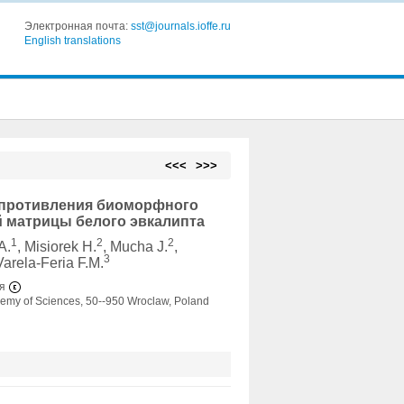
Электронная почта:
sst@journals.ioffe.ru
English translations
<<<
>>>
опротивления биоморфного
й матрицы белого эвкалипта
1
2
2
А.
, Misiorek H.
, Mucha J.
,
3
Varela-Feria F.M.
ия
ademy of Sciences, 50--950 Wroclaw, Poland