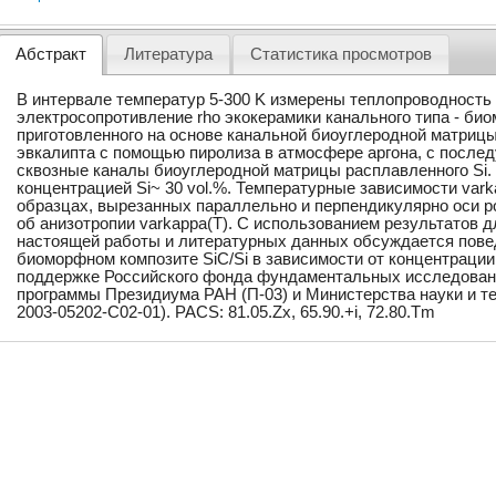
Абстракт
Литература
Статистика просмотров
В интервале температур 5-300 K измерены теплопроводность 
электросопротивление rho экокерамики канального типа - био
приготовленного на основе канальной биоуглеродной матрицы
эвкалипта с помощью пиролиза в атмосфере аргона, с после
сквозные каналы биоуглеродной матрицы расплавленного Si
концентрацией Si~ 30 vol.%. Температурные зависимости varka
образцах, вырезанных параллельно и перпендикулярно оси р
об анизотропии varkappa(T). С использованием результатов дл
настоящей работы и литературных данных обсуждается пове
биоморфном композите SiC/Si в зависимости от концентрации 
поддержке Российского фонда фундаментальных исследований
программы Президиума РАН (П-03) и Министерства науки и т
2003-05202-С02-01). PACS: 81.05.Zx, 65.90.+i, 72.80.Tm