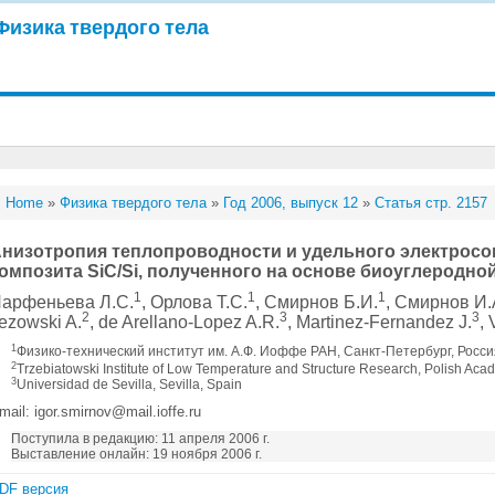
Физика твердого тела
Home
»
Физика твердого тела
»
Год 2006, выпуск 12
»
Статья стр. 2157
низотропия теплопроводности и удельного электрос
омпозита SiC/Si, полученного на основе биоуглеродно
1
1
1
арфеньева Л.С.
, Орлова Т.С.
, Смирнов Б.И.
, Смирнов И.
2
3
3
ezowski A.
, de Arellano-Lopez A.R.
, Martinez-Fernandez J.
, 
1
Физико-технический институт им. А.Ф. Иоффе РАН, Санкт-Петербург, Росс
2
Trzebiatowski Institute of Low Temperature and Structure Research, Polish Ac
3
Universidad de Sevilla, Sevilla, Spain
mail: igor.smirnov@mail.ioffe.ru
Поступила в редакцию: 11 апреля 2006 г.
Выставление онлайн: 19 ноября 2006 г.
DF версия