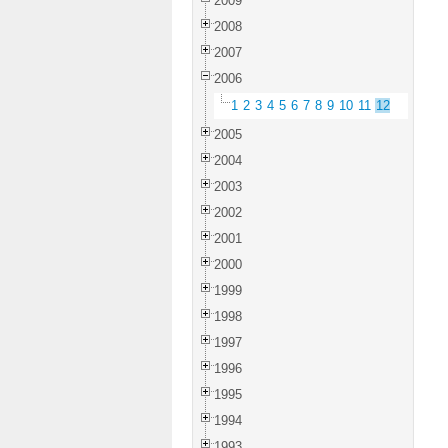
2009
2008
2007
2006
1
2
3
4
5
6
7
8
9
10
11
12
2005
2004
2003
2002
2001
2000
1999
1998
1997
1996
1995
1994
1993