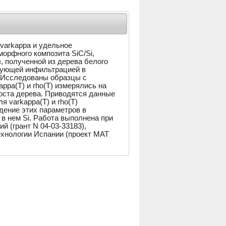
varkappa и удельное
морфного композита SiC/Si,
, полученной из дерева белого
дующей инфильтрацией в
. Исследованы образцы с
ppa(T) и rho(T) измерялись на
оста дерева. Приводятся данные
я varkappa(T) и rho(T)
дение этих параметров в
в нем Si. Работа выполнена при
 (грант N 04-03-33183),
ехнологии Испании (проект МАТ