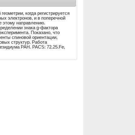
геометрии, когда регистрируется
ых электронов, и в поперечной
ое этому направлению.
пределении знака g-фактора
эксперимента. Показано, что
енты спиновой ориентации,
овых структур. Работа
зидиума РАН. PACS: 72.25.Fe,