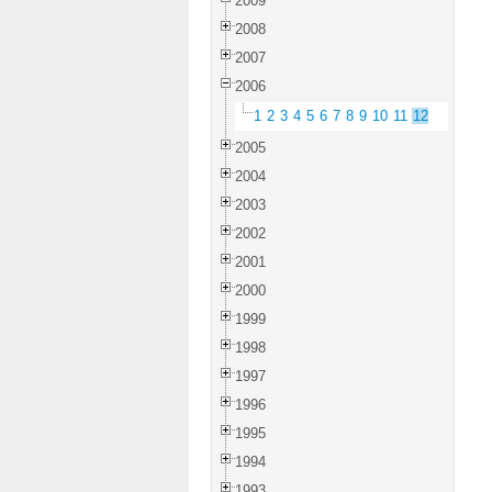
2009
2008
2007
2006
1
2
3
4
5
6
7
8
9
10
11
12
2005
2004
2003
2002
2001
2000
1999
1998
1997
1996
1995
1994
1993