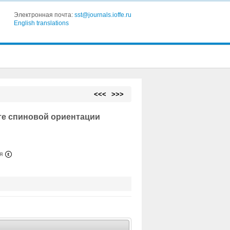
Электронная почта:
sst@journals.ioffe.ru
English translations
<<<
>>>
те спиновой ориентации
ия