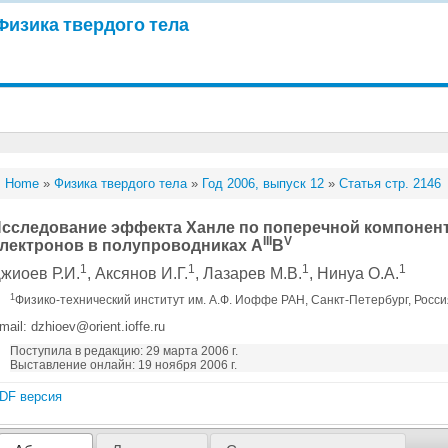
Физика твердого тела
Home
»
Физика твердого тела
»
Год 2006, выпуск 12
»
Статья стр. 2146
сследование эффекта Ханле по поперечной компонен
III
V
лектронов в полупроводниках A
B
1
1
1
1
жиоев Р.И.
, Аксянов И.Г.
, Лазарев М.В.
, Нинуа О.А.
1
Физико-технический институт им. А.Ф. Иоффе РАН, Санкт-Петербург, Росс
mail: dzhioev@orient.ioffe.ru
Поступила в редакцию: 29 марта 2006 г.
Выставление онлайн: 19 ноября 2006 г.
DF версия