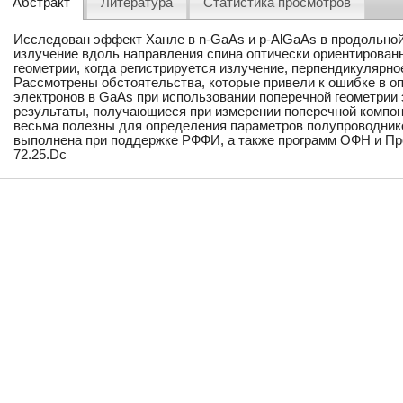
Абстракт
Литература
Статистика просмотров
Исследован эффект Ханле в n-GaAs и p-AlGaAs в продольной 
излучение вдоль направления спина оптически ориентированн
геометрии, когда регистрируется излучение, перпендикулярн
Рассмотрены обстоятельства, которые привели к ошибке в о
электронов в GaAs при использовании поперечной геометрии 
результаты, получающиеся при измерении поперечной компон
весьма полезны для определения параметров полупроводник
выполнена при поддержке РФФИ, а также программ ОФН и Пре
72.25.Dc