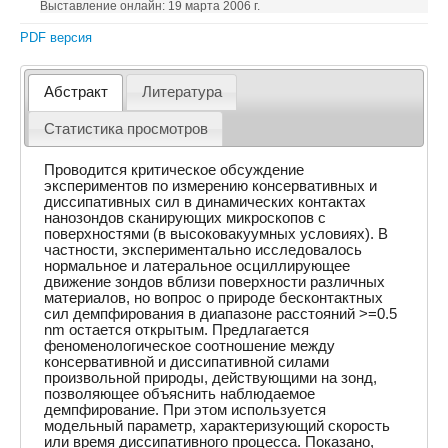
Выставление онлайн: 19 марта 2006 г.
PDF версия
Абстракт
Литература
Статистика просмотров
Проводится критическое обсуждение
экспериментов по измерению консервативных и
диссипативных сил в динамических контактах
нанозондов сканирующих микроскопов с
поверхностями (в высоковакуумных условиях). В
частности, экспериментально исследовалось
нормальное и латеральное осциллирующее
движение зондов вблизи поверхности различных
материалов, но вопрос о природе бесконтактных
сил демпфирования в диапазоне расстояний >=0.5
nm остается открытым. Предлагается
феноменологическое соотношение между
консервативной и диссипативной силами
произвольной природы, действующими на зонд,
позволяющее объяснить наблюдаемое
демпфирование. При этом используется
модельный параметр, характеризующий скорость
или время диссипативного процесса. Показано,