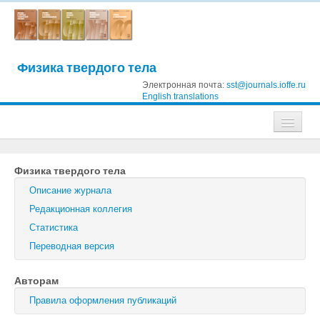
Физика твердого тела
Электронная почта:
sst@journals.ioffe.ru
English translations
Журналы
Физика твердого тела
Журнал технической физики
Описание журнала
Письма в Журнал технической физики
Редакционная коллегия
Статистика
Физика твердого тела
Переводная версия
Физика и техника полупроводников
Авторам
Оптика и спектроскопия
Правила оформления публикаций
Поиск