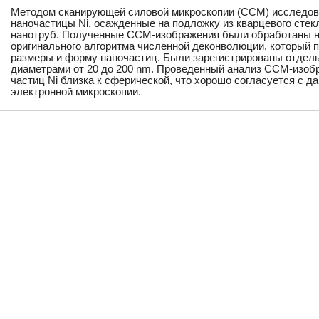
Методом сканирующей силовой микроскопии (ССМ) исследов
наночастицы Ni, осажденные на подложку из кварцевого сте
нанотруб. Полученные ССМ-изображения были обработаны н
оригинального алгоритма численной деконволюции, который 
размеры и форму наночастиц. Были зарегистрированы отдел
диаметрами от 20 до 200 nm. Проведенный анализ ССМ-изобр
частиц Ni близка к сферической, что хорошо согласуется с 
электронной микроскопии.