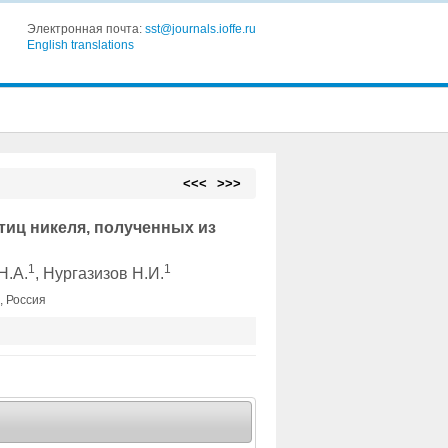
Электронная почта:
sst@journals.ioffe.ru
English translations
<<<
>>>
тиц никеля, полученных из
1
1
Н.А.
, Нургазизов Н.И.
, Россия