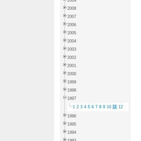
2009
2008
2007
2006
2005
2004
2003
2002
2001
2000
1999
1998
1997
1
2
3
4
5
6
7
8
9
10
11
12
1996
1995
1994
1993