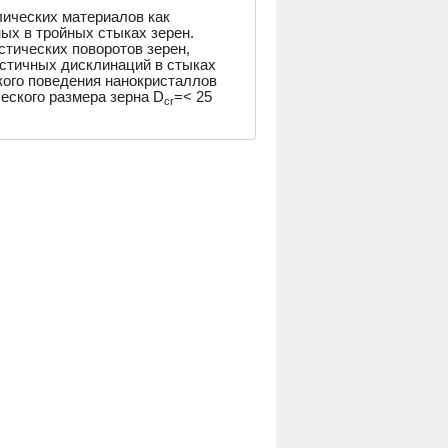
ических материалов как
ых в тройных стыках зерен.
тических поворотов зерен,
стичных дисклинаций в стыках
кого поведения нанокристаллов
еского размера зерна D
=< 25
cr