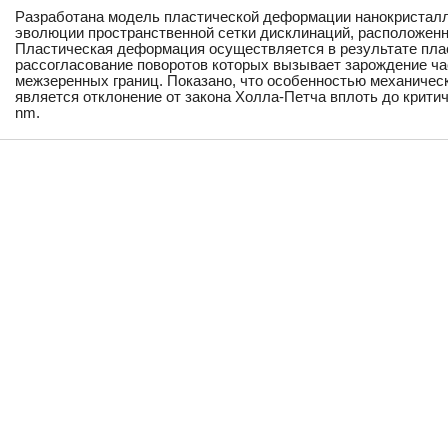
Разработана модель пластической деформации нанокристалл
эволюции пространственной сетки дисклинаций, расположенн
Пластическая деформация осуществляется в результате плас
рассогласование поворотов которых вызывает зарождение ча
межзеренных границ. Показано, что особенностью механичес
является отклонение от закона Холла-Петча вплоть до критич
nm.