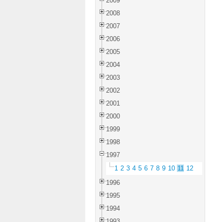
2009
2008
2007
2006
2005
2004
2003
2002
2001
2000
1999
1998
1997
1
2
3
4
5
6
7
8
9
10
11
12
1996
1995
1994
1993