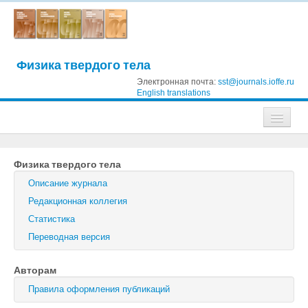
Физика твердого тела
Электронная почта:
sst@journals.ioffe.ru
English translations
Журналы
Физика твердого тела
Журнал технической физики
Описание журнала
Письма в Журнал технической физики
Редакционная коллегия
Статистика
Физика твердого тела
Переводная версия
Физика и техника полупроводников
Авторам
Оптика и спектроскопия
Правила оформления публикаций
Поиск