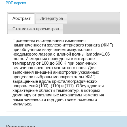
PDF версия
Абстракт
Литература
Статистика просмотров
Проведены исследования изменения
намагниченности железо-иттриевого граната (ЖИГ)
при облучении излучением импульсного
неодимового лазера с длиной волны lambda=1.06
mu m. Измерения проведены в интервале
температур от 100 до 600 K при различных
величинах внешнего магнитного поля. Для
выяснения внешней анизотропии указанных
процессов выбраны монокристаллы ЖИГ,
выращенные вдоль кристаллографических
направлений (100), (110) и (111). Обсуждаются
характерные области температур, в которых
доминируют различные механизмы изменения
намагниченности под действием лазерного
импульса.
Учредители