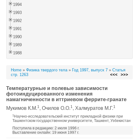
1994
1993
1992
1991
1990
1989
1988
Home
»
Физика твердого тела
»
Год 1997, выпуск 7
»
Статья
стр. 1263
<<<
>>>
Температурные и полевые зависимости
фотоиндуцированного изменения
намагниченности в иттриевом феррите-гранате
1
1
1
Мукимов К.М.
, Очилов О.О.
, Халмуратов М.Г.
1
Научно-исследовательский институт прикладной физики при
Ташкентском государственном университете, Ташкент, Узбекистан
Поступила в редакцию: 2 июля 1996 г.
Выставление онлайн: 19 июня 1997 г.