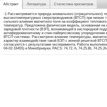
Абстракт
Литература
Статистика просмотров
-1 Рассмотривается природа аномального (отрицательного) т
высокотемпературных сверхпроводников (ВТСП) при низких 
сильного влияния магнитного поля на коэффициент теплового
температур. Предложена физическая модель, основанная на
зарядовой плотности (ВЗП), возникающей в кислородной подр
антиферромагнитному и спин-пайерлсовскому упорядочению в
ВТСП-системах. Рассмотрено влияние температуры, магнитног
характер взаимодействия такой ВЗП с ионной решеткой ВТС
согласуются с результатами эксперимента. Работа выполнен
04-02-16455) и Минобрнауки. PACS: 74.72.-h, 74.25.Bt, 74.25.Jb