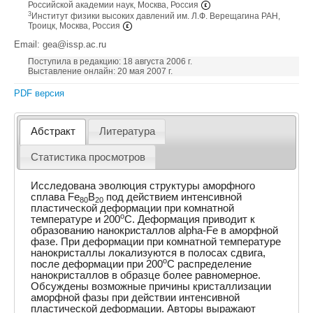
Российской академии наук, Москва, Россия
3
Институт физики высоких давлений им. Л.Ф. Верещагина РАН,
Троицк, Москва, Россия
Email: gea@issp.ac.ru
Поступила в редакцию: 18 августа 2006 г.
Выставление онлайн: 20 мая 2007 г.
PDF версия
Абстракт
Литература
Статистика просмотров
Исследована эволюция структуры аморфного
сплава Fe
B
под действием интенсивной
80
20
пластической деформации при комнатной
o
температуре и 200
C. Деформация приводит к
образованию нанокристаллов alpha-Fe в аморфной
фазе. При деформации при комнатной температуре
нанокристаллы локализуются в полосах сдвига,
o
после деформации при 200
C распределение
нанокристаллов в образце более равномерное.
Обсуждены возможные причины кристаллизации
аморфной фазы при действии интенсивной
пластической деформации. Авторы выражают