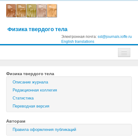
Физика твердого тела
Электронная почта:
sst@journals.ioffe.ru
English translations
Журналы
Физика твердого тела
Журнал технической физики
Описание журнала
Письма в Журнал технической физики
Редакционная коллегия
Статистика
Физика твердого тела
Переводная версия
Физика и техника полупроводников
Авторам
Оптика и спектроскопия
Правила оформления публикаций
Поиск