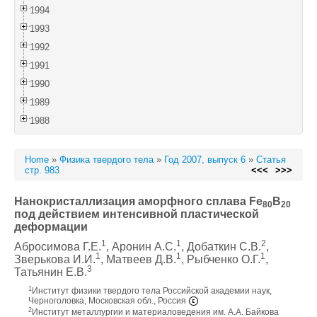
1994
1993
1992
1991
1990
1989
1988
Home
»
Физика твердого тела
»
Год 2007, выпуск 6
»
Статья
стр. 983
<<<
>>>
Нанокристаллизация аморфного сплава Fe
B
80
20
под действием интенсивной пластической
деформации
1
1
2
Абросимова Г.Е.
, Аронин А.С.
, Добаткин С.В.
,
1
1
1
Зверькова И.И.
, Матвеев Д.В.
, Рыбченко О.Г.
,
3
Татьянин Е.В.
1
Институт физики твердого тела Российской академии наук,
Черноголовка, Московская обл., Россия
2
Институт металлургии и материаловедения им. А.А. Байкова