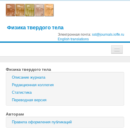
Физика твердого тела
Электронная почта:
sst@journals.ioffe.ru
English translations
Журналы
Физика твердого тела
Журнал технической физики
Описание журнала
Письма в Журнал технической физики
Редакционная коллегия
Статистика
Физика твердого тела
Переводная версия
Физика и техника полупроводников
Авторам
Оптика и спектроскопия
Правила оформления публикаций
Поиск