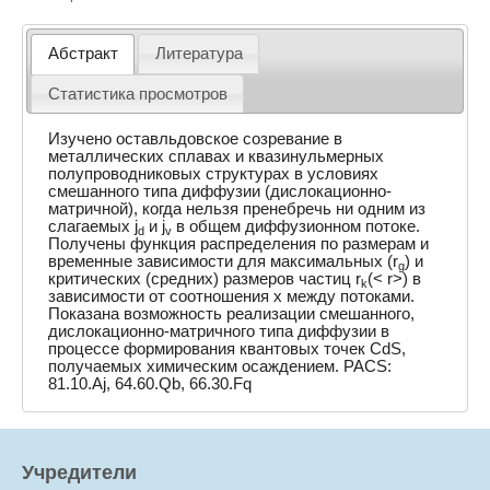
Абстракт
Литература
Статистика просмотров
Изучено оставльдовское созревание в
металлических сплавах и квазинульмерных
полупроводниковых структурах в условиях
смешанного типа диффузии (дислокационно-
матричной), когда нельзя пренебречь ни одним из
слагаемых j
и j
в общем диффузионном потоке.
d
v
Получены функция распределения по размерам и
временные зависимости для максимальных (r
) и
g
критических (средних) размеров частиц r
(< r>) в
k
зависимости от соотношения x между потоками.
Показана возможность реализации смешанного,
дислокационно-матричного типа диффузии в
процессе формирования квантовых точек CdS,
получаемых химическим осаждением. PACS:
81.10.Aj, 64.60.Qb, 66.30.Fq
Учредители