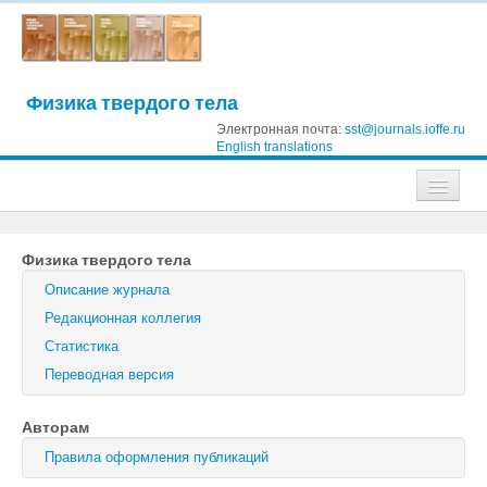
Физика твердого тела
Электронная почта:
sst@journals.ioffe.ru
English translations
Журналы
Физика твердого тела
Журнал технической физики
Описание журнала
Письма в Журнал технической физики
Редакционная коллегия
Статистика
Физика твердого тела
Переводная версия
Физика и техника полупроводников
Авторам
Оптика и спектроскопия
Правила оформления публикаций
Поиск