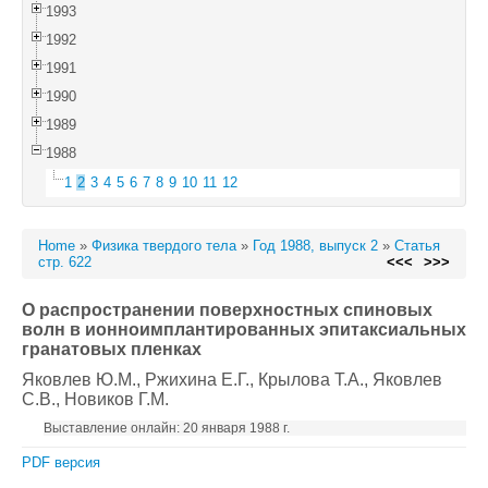
1993
1992
1991
1990
1989
1988
1
2
3
4
5
6
7
8
9
10
11
12
Home
»
Физика твердого тела
»
Год 1988, выпуск 2
»
Статья
стр. 622
<<<
>>>
О распространении поверхностных спиновых
волн в ионноимплантированных эпитаксиальных
гранатовых пленках
Яковлев Ю.М.
, Ржихина Е.Г.
, Крылова Т.А.
, Яковлев
С.В.
, Новиков Г.М.
Выставление онлайн: 20 января 1988 г.
PDF версия