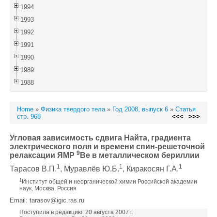
1994
1993
1992
1991
1990
1989
1988
Home
»
Физика твердого тела
»
Год 2008, выпуск 6
»
Статья
стр. 968
<<<
>>>
Угловая зависимость сдвига Найта, градиента
электрического поля и времени спин-решеточной
9
релаксации ЯМР
Be в металлическом бериллии
1
1
1
Тарасов В.П.
, Муравлёв Ю.Б.
, Киракосян Г.А.
1
Институт общей и неорганической химии Российской академии
наук, Москва, Россия
Email: tarasov@igic.ras.ru
Поступила в редакцию: 20 августа 2007 г.