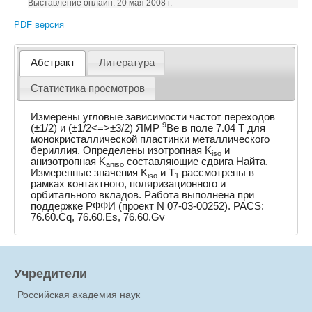
Выставление онлайн: 20 мая 2008 г.
PDF версия
Абстракт
Литература
Статистика просмотров
Измерены угловые зависимости частот переходов
9
(±1/2) и (±1/2<=>±3/2) ЯМР
Be в поле 7.04 T для
монокристаллической пластинки металлического
бериллия. Определены изотропная K
и
iso
анизотропная K
составляющие сдвига Найта.
aniso
Измеренные значения K
и T
рассмотрены в
iso
1
рамках контактного, поляризационного и
орбитального вкладов. Работа выполнена при
поддержке РФФИ (проект N 07-03-00252). PACS:
76.60.Cq, 76.60.Es, 76.60.Gv
Учредители
Российская академия наук