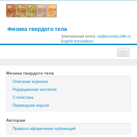
Физика твердого тела
Электронная почта:
sst@journals.ioffe.ru
English translations
Журналы
Физика твердого тела
Журнал технической физики
Описание журнала
Письма в Журнал технической физики
Редакционная коллегия
Статистика
Физика твердого тела
Переводная версия
Физика и техника полупроводников
Авторам
Оптика и спектроскопия
Правила оформления публикаций
Поиск