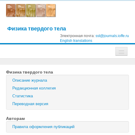
Физика твердого тела
Электронная почта:
sst@journals.ioffe.ru
English translations
Журналы
Физика твердого тела
Журнал технической физики
Описание журнала
Письма в Журнал технической физики
Редакционная коллегия
Статистика
Физика твердого тела
Переводная версия
Физика и техника полупроводников
Авторам
Оптика и спектроскопия
Правила оформления публикаций
Поиск