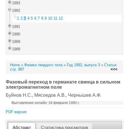
1993
1992
1
2
3
4
5
6
7
8
9
10
11
12
1991
1990
1989
1988
Home
»
Физика твердого тела
»
Год 1992, выпуск 3
»
Статья
стр. 997
<<<
Фазовый переход в германате свинца в сильном
электромагнитном поле
Буйнов Н.С.
, Мясоедов А.В.
, Чернышев А.Ф.
Выставление онлайн: 18 февраля 1992 г.
PDF версия
Абстракт
Статистика просмотров