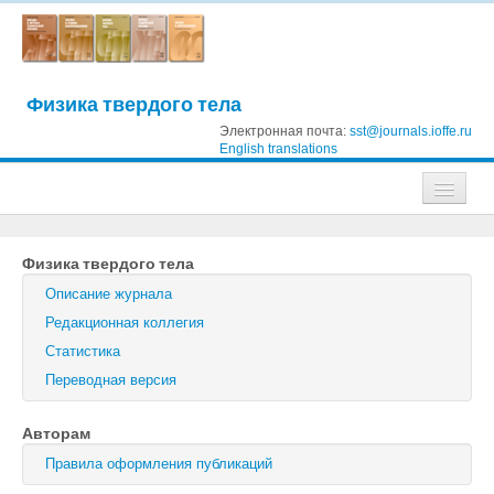
Физика твердого тела
Электронная почта:
sst@journals.ioffe.ru
English translations
Журналы
Физика твердого тела
Журнал технической физики
Описание журнала
Письма в Журнал технической физики
Редакционная коллегия
Статистика
Физика твердого тела
Переводная версия
Физика и техника полупроводников
Авторам
Оптика и спектроскопия
Правила оформления публикаций
Поиск