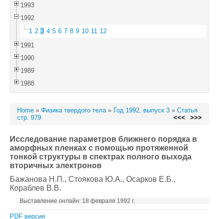
1993
1992
1
2
3
4
5
6
7
8
9
10
11
12
1991
1990
1989
1988
Home
»
Физика твердого тела
»
Год 1992, выпуск 3
»
Статья
стр. 979
<<<
>>>
Исследование параметров ближнего порядка в
аморфных пленках с помощью протяженной
тонкой структуры в спектрах полного выхода
вторичных электронов
Бажанова Н.П.
, Стоякова Ю.А.
, Осарков Е.Б.
,
Кораблев В.В.
Выставление онлайн: 18 февраля 1992 г.
PDF версия