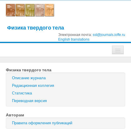
Физика твердого тела
Электронная почта:
sst@journals.ioffe.ru
English translations
Журналы
Физика твердого тела
Журнал технической физики
Описание журнала
Письма в Журнал технической физики
Редакционная коллегия
Статистика
Физика твердого тела
Переводная версия
Физика и техника полупроводников
Авторам
Оптика и спектроскопия
Правила оформления публикаций
Поиск