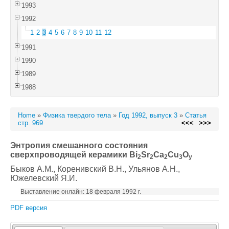
1993
1992
1
2
3
4
5
6
7
8
9
10
11
12
1991
1990
1989
1988
Home
»
Физика твердого тела
»
Год 1992, выпуск 3
»
Статья
стр. 969
<<<
>>>
Энтропия смешанного состояния
сверхпроводящей керамики Bi
Sr
Ca
Cu
O
2
2
2
3
y
Быков А.М.
, Коренивский В.Н.
, Ульянов А.Н.
,
Южелевский Я.И.
Выставление онлайн: 18 февраля 1992 г.
PDF версия