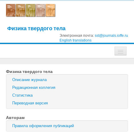
Физика твердого тела
Электронная почта:
sst@journals.ioffe.ru
English translations
Журналы
Физика твердого тела
Журнал технической физики
Описание журнала
Письма в Журнал технической физики
Редакционная коллегия
Статистика
Физика твердого тела
Переводная версия
Физика и техника полупроводников
Авторам
Оптика и спектроскопия
Правила оформления публикаций
Поиск