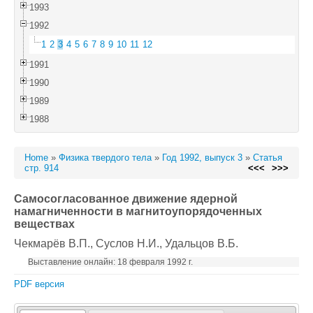
1993
1992
1
2
3
4
5
6
7
8
9
10
11
12
1991
1990
1989
1988
Home
»
Физика твердого тела
»
Год 1992, выпуск 3
»
Статья
стр. 914
<<<
>>>
Самосогласованное движение ядерной
намагниченности в магнитоупорядоченных
веществах
Чекмарёв В.П.
, Суслов Н.И.
, Удальцов В.Б.
Выставление онлайн: 18 февраля 1992 г.
PDF версия