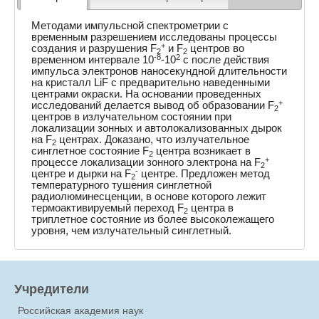
Методами импульсной спектрометрии с
временным разрешением исследованы процессы
+
создания и разрушения F
и F
центров во
2
2
-8
2
временном интервале 10
-10
с после действия
импульса электронов наносекундной длительности
на кристалл LiF с предварительно наведенными
центрами окраски. На основании проведенных
+
исследований делается вывод об образовании F
2
центров в излучательном состоянии при
локализации зонных и автолокализованных дырок
на F
центрах. Доказано, что излучательное
2
синглетное состояние F
центра возникает в
2
+
процессе локализации зонного электрона на F
2
-
центре и дырки на F
центре. Предложен метод
2
температурного тушения синглетной
радиолюминесценции, в основе которого лежит
термоактивируемый переход F
центра в
2
триплетное состояние из более высоколежащего
уровня, чем излучательный синглетный.
Учредители
Российская академия наук