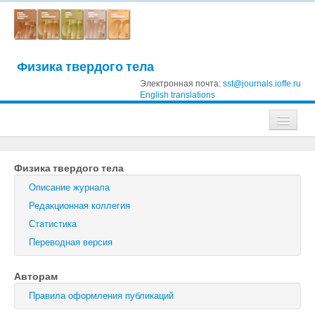
Физика твердого тела
Электронная почта:
sst@journals.ioffe.ru
English translations
Журналы
Физика твердого тела
Журнал технической физики
Описание журнала
Письма в Журнал технической физики
Редакционная коллегия
Статистика
Физика твердого тела
Переводная версия
Физика и техника полупроводников
Авторам
Оптика и спектроскопия
Правила оформления публикаций
Поиск