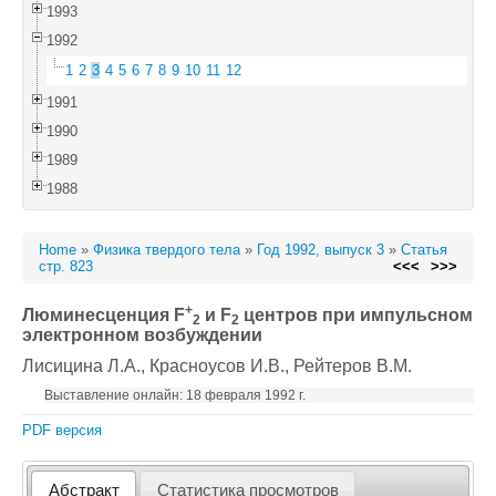
1993
1992
1
2
3
4
5
6
7
8
9
10
11
12
1991
1990
1989
1988
Home
»
Физика твердого тела
»
Год 1992, выпуск 3
»
Статья
стр. 823
<<<
>>>
+
Люминесценция F
и F
центров при импульсном
2
2
электронном возбуждении
Лисицина Л.А.
, Красноусов И.В.
, Рейтеров В.М.
Выставление онлайн: 18 февраля 1992 г.
PDF версия
Абстракт
Статистика просмотров