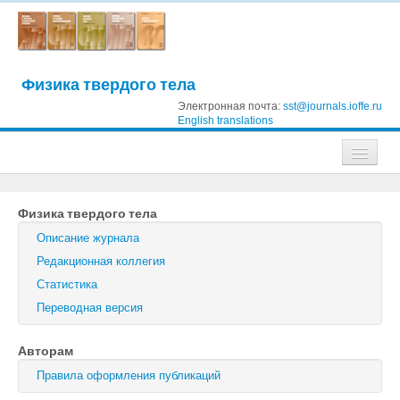
Физика твердого тела
Электронная почта:
sst@journals.ioffe.ru
English translations
Журналы
Физика твердого тела
Журнал технической физики
Описание журнала
Письма в Журнал технической физики
Редакционная коллегия
Статистика
Физика твердого тела
Переводная версия
Физика и техника полупроводников
Авторам
Оптика и спектроскопия
Правила оформления публикаций
Поиск