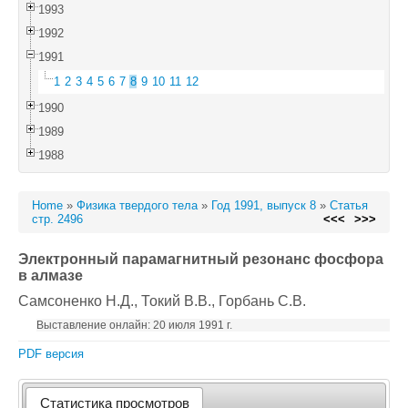
1993
1992
1991
1
2
3
4
5
6
7
8
9
10
11
12
1990
1989
1988
Home
»
Физика твердого тела
»
Год 1991, выпуск 8
»
Статья
стр. 2496
<<<
>>>
Электронный парамагнитный резонанс фосфора
в алмазе
Самсоненко Н.Д.
, Токий В.В.
, Горбань С.В.
Выставление онлайн: 20 июля 1991 г.
PDF версия
Статистика просмотров