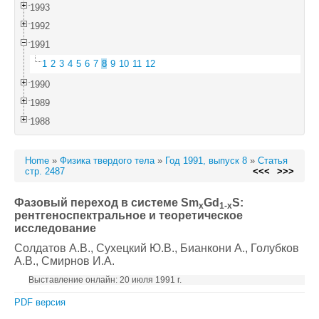
1993
1992
1991
1
2
3
4
5
6
7
8
9
10
11
12
1990
1989
1988
Home
»
Физика твердого тела
»
Год 1991, выпуск 8
»
Статья
стр. 2487
<<<
>>>
Фазовый переход в системе Sm
Gd
S:
x
1-x
рентгеноспектральное и теоретическое
исследование
Солдатов А.В.
, Сухецкий Ю.В.
, Бианкони А.
, Голубков
А.В.
, Смирнов И.А.
Выставление онлайн: 20 июля 1991 г.
PDF версия