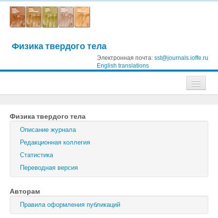
Физика твердого тела
Электронная почта:
sst@journals.ioffe.ru
English translations
Журналы
Физика твердого тела
Журнал технической физики
Описание журнала
Письма в Журнал технической физики
Редакционная коллегия
Статистика
Физика твердого тела
Переводная версия
Физика и техника полупроводников
Авторам
Оптика и спектроскопия
Правила оформления публикаций
Поиск