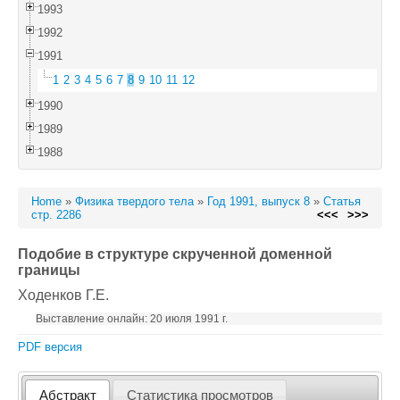
1993
1992
1991
1
2
3
4
5
6
7
8
9
10
11
12
1990
1989
1988
Home
»
Физика твердого тела
»
Год 1991, выпуск 8
»
Статья
стр. 2286
<<<
>>>
Подобие в структуре скрученной доменной
границы
Ходенков Г.Е.
Выставление онлайн: 20 июля 1991 г.
PDF версия
Абстракт
Статистика просмотров