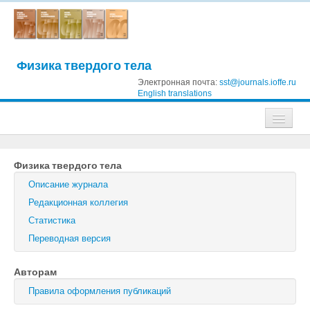
Физика твердого тела
Электронная почта:
sst@journals.ioffe.ru
English translations
Журналы
Физика твердого тела
Журнал технической физики
Описание журнала
Письма в Журнал технической физики
Редакционная коллегия
Статистика
Физика твердого тела
Переводная версия
Физика и техника полупроводников
Авторам
Оптика и спектроскопия
Правила оформления публикаций
Поиск