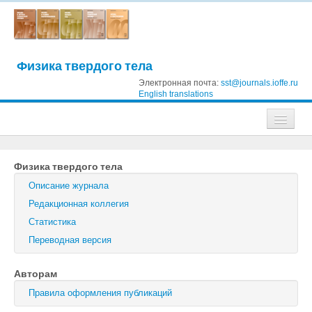
Физика твердого тела
Электронная почта:
sst@journals.ioffe.ru
English translations
Журналы
Физика твердого тела
Журнал технической физики
Описание журнала
Письма в Журнал технической физики
Редакционная коллегия
Статистика
Физика твердого тела
Переводная версия
Физика и техника полупроводников
Авторам
Оптика и спектроскопия
Правила оформления публикаций
Поиск