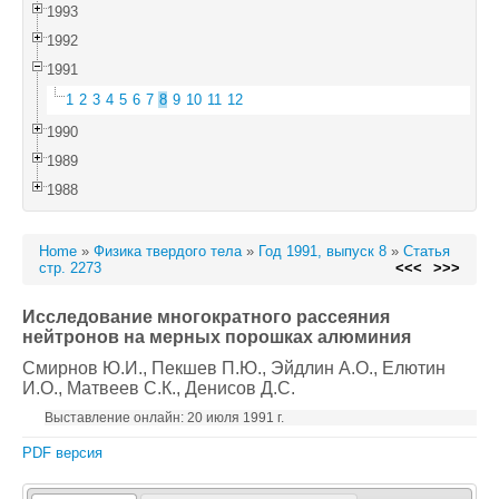
1993
1992
1991
1
2
3
4
5
6
7
8
9
10
11
12
1990
1989
1988
Home
»
Физика твердого тела
»
Год 1991, выпуск 8
»
Статья
стр. 2273
<<<
>>>
Исследование многократного рассеяния
нейтронов на мерных порошках алюминия
Смирнов Ю.И.
, Пекшев П.Ю.
, Эйдлин А.О.
, Елютин
И.О.
, Матвеев С.К.
, Денисов Д.С.
Выставление онлайн: 20 июля 1991 г.
PDF версия