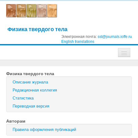
Физика твердого тела
Электронная почта:
sst@journals.ioffe.ru
English translations
Журналы
Физика твердого тела
Журнал технической физики
Описание журнала
Письма в Журнал технической физики
Редакционная коллегия
Статистика
Физика твердого тела
Переводная версия
Физика и техника полупроводников
Авторам
Оптика и спектроскопия
Правила оформления публикаций
Поиск