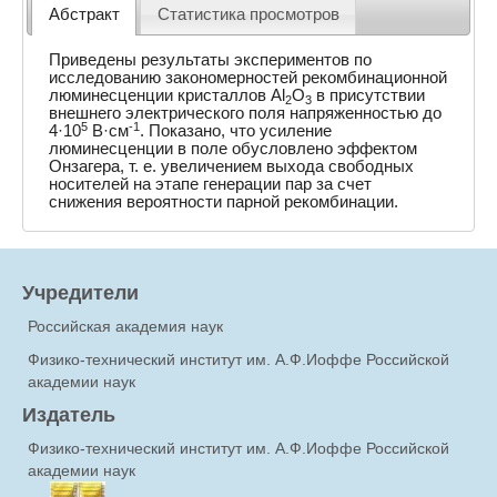
Абстракт
Статистика просмотров
Приведены результаты экспериментов по
исследованию закономерностей рекомбинационной
люминесценции кристаллов Al
O
в присутствии
2
3
внешнего электрического поля напряженностью до
5
-1
4·10
В·см
. Показано, что усиление
люминесценции в поле обусловлено эффектом
Онзагера, т. е. увеличением выхода свободных
носителей на этапе генерации пар за счет
снижения вероятности парной рекомбинации.
Учредители
Российская академия наук
Физико-технический институт им. А.Ф.Иоффе Российской
академии наук
Издатель
Физико-технический институт им. А.Ф.Иоффе Российской
академии наук