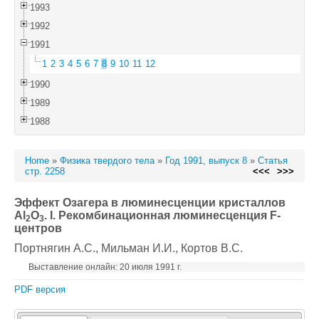
1993
1992
1991
1
2
3
4
5
6
7
8
9
10
11
12
1990
1989
1988
Home
»
Физика твердого тела
»
Год 1991, выпуск 8
»
Статья
стр. 2258
<<<
>>>
Эффект Озагера в люминесценции кристаллов
Al
O
. I. Рекомбинационная люминесценция F-
2
3
центров
Портнягин А.С.
, Мильман И.И.
, Кортов В.С.
Выставление онлайн: 20 июля 1991 г.
PDF версия