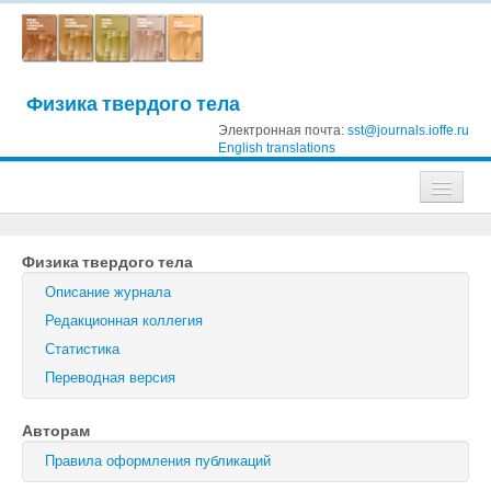
Физика твердого тела
Электронная почта:
sst@journals.ioffe.ru
English translations
Журналы
Физика твердого тела
Журнал технической физики
Описание журнала
Письма в Журнал технической физики
Редакционная коллегия
Статистика
Физика твердого тела
Переводная версия
Физика и техника полупроводников
Авторам
Оптика и спектроскопия
Правила оформления публикаций
Поиск