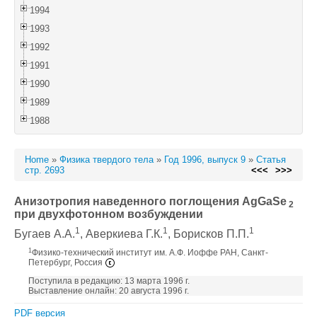
1994
1993
1992
1991
1990
1989
1988
Home
»
Физика твердого тела
»
Год 1996, выпуск 9
»
Статья
стр. 2693
<<<
>>>
Анизотропия наведенного поглощения AgGaSe
2
при двухфотонном возбуждении
1
1
1
Бугаев А.А.
, Аверкиева Г.К.
, Борисков П.П.
1
Физико-технический институт им. А.Ф. Иоффе РАН, Санкт-
Петербург, Россия
Поступила в редакцию: 13 марта 1996 г.
Выставление онлайн: 20 августа 1996 г.
PDF версия