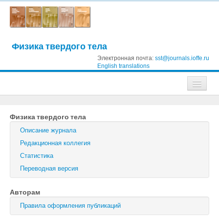
Физика твердого тела
Электронная почта:
sst@journals.ioffe.ru
English translations
Журналы
Физика твердого тела
Журнал технической физики
Описание журнала
Письма в Журнал технической физики
Редакционная коллегия
Статистика
Физика твердого тела
Переводная версия
Физика и техника полупроводников
Авторам
Оптика и спектроскопия
Правила оформления публикаций
Поиск