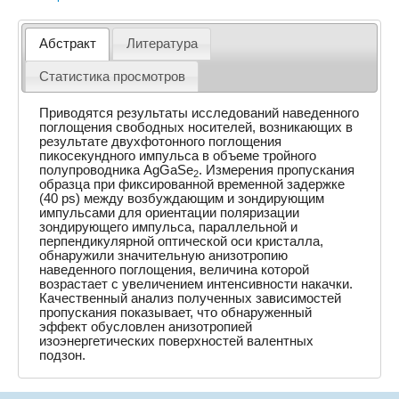
Абстракт
Литература
Статистика просмотров
Приводятся результаты исследований наведенного
поглощения свободных носителей, возникающих в
результате двухфотонного поглощения
пикосекундного импульса в объеме тройного
полупроводника AgGaSe
. Измерения пропускания
2
образца при фиксированной временной задержке
(40 ps) между возбуждающим и зондирующим
импульсами для ориентации поляризации
зондирующего импульса, параллельной и
перпендикулярной оптической оси кристалла,
обнаружили значительную анизотропию
наведенного поглощения, величина которой
возрастает с увеличением интенсивности накачки.
Качественный анализ полученных зависимостей
пропускания показывает, что обнаруженный
эффект обусловлен анизотропией
изоэнергетических поверхностей валентных
подзон.