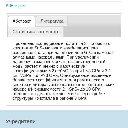
PDF версия
Абстракт
Литература
Статистика просмотров
Проведено исследование политипа 2H слоистого
кристалла SnS
методом комбинационного
2
рассеяния света при давлении до 5 GPa в камере с
алмазными наковальнями. При увеличении
давления рамановская частота внутрислоевой
моды растет линейно с барическими
-1
коэффициентами 5.2 cm
/GPa при P<3 GPa и 3.4
-1
cm
/GPa при P>3 GPa. Обнаруженное изменение
барического коэффициента для рамановского
спектра и литературные данные для рентгеновских
измерений сжимаемости 2H-SnS
до 10 GPa
2
позволяют сделать заключение о перестройке
структуры кристалла в районе 3 GPa.
Учредители