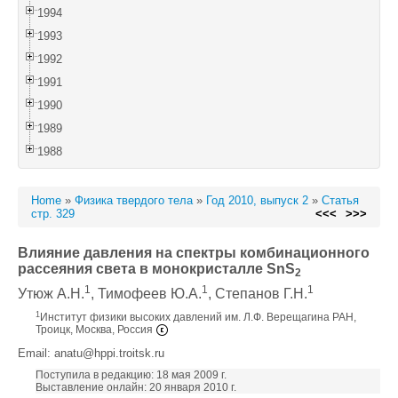
1994
1993
1992
1991
1990
1989
1988
Home
»
Физика твердого тела
»
Год 2010, выпуск 2
»
Статья
стр. 329
<<<
>>>
Влияние давления на спектры комбинационного
рассеяния света в монокристалле SnS
2
1
1
1
Утюж А.Н.
, Тимофеев Ю.А.
, Степанов Г.Н.
1
Институт физики высоких давлений им. Л.Ф. Верещагина РАН,
Троицк, Москва, Россия
Email: anatu@hppi.troitsk.ru
Поступила в редакцию: 18 мая 2009 г.
Выставление онлайн: 20 января 2010 г.