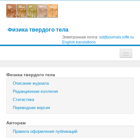
Физика твердого тела
Электронная почта:
sst@journals.ioffe.ru
English translations
Журналы
Физика твердого тела
Журнал технической физики
Описание журнала
Письма в Журнал технической физики
Редакционная коллегия
Статистика
Физика твердого тела
Переводная версия
Физика и техника полупроводников
Авторам
Оптика и спектроскопия
Правила оформления публикаций
Поиск