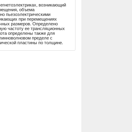
егнетоэлектриках, возникающий
мещения, объема
ано пьезоэлектрическими
никающих при перемещениях
ечных размеров. Определено
ную частоту ее трансляционных
тота определены также для
длинноволновом пределе с
тической пластины по толщине.