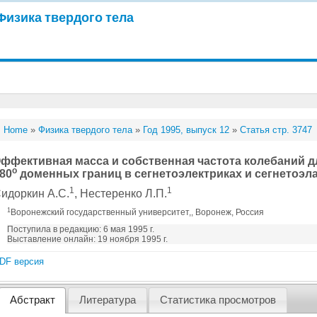
Физика твердого тела
Home
»
Физика твердого тела
»
Год 1995, выпуск 12
»
Статья стр. 3747
ффективная масса и собственная частота колебаний 
o
80
доменных границ в сегнетоэлектриках и сегнетоэл
1
1
идоркин А.С.
, Нестеренко Л.П.
1
Воронежский государственный университет,, Воронеж, Россия
Поступила в редакцию: 6 мая 1995 г.
Выставление онлайн: 19 ноября 1995 г.
DF версия
Абстракт
Литература
Статистика просмотров