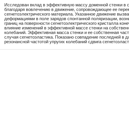
Исследован вклад в эффективную массу доменной стенки в с
благодаря вовлечению в движение, сопровождающее ее пере
сегнетоэлектрического материала. Указанное движение вызв
деформациями в поле зарядов спонтанной поляризации, воз
границ на поверхности сегнетоэлектрического кристалла кон
влияние изменений в эффективной массе стенки на собствен
колебаний. Эффективная масса стенки и ее собственная час
случая сегнетоэластика. Показано совпадение последней в 
резонансной частотой упругих колебаний сдвига сегнетоэлас