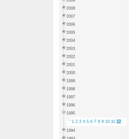
2009
2008
2007
2006
2005
2004
2003
2002
2001
2000
1999
1998
1997
1996
1995
1
2
3
4
5
6
7
8
9
10
11
12
1994
1993