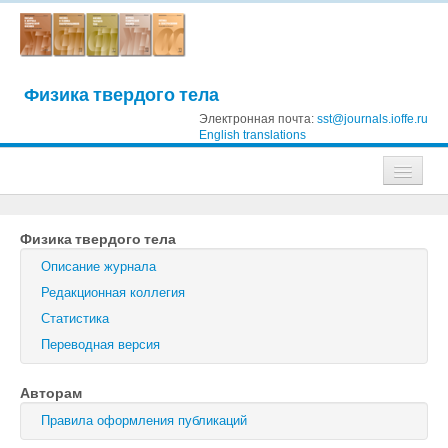
Физика твердого тела
Электронная почта:
sst@journals.ioffe.ru
English translations
Журналы
Физика твердого тела
Журнал технической физики
Описание журнала
Письма в Журнал технической физики
Редакционная коллегия
Статистика
Физика твердого тела
Переводная версия
Физика и техника полупроводников
Авторам
Оптика и спектроскопия
Правила оформления публикаций
Поиск