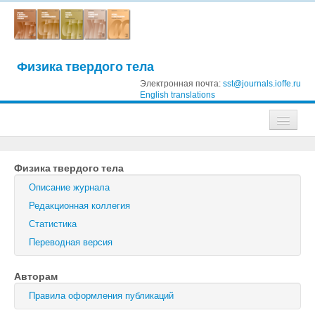
Физика твердого тела
Электронная почта:
sst@journals.ioffe.ru
English translations
Журналы
Физика твердого тела
Журнал технической физики
Описание журнала
Письма в Журнал технической физики
Редакционная коллегия
Статистика
Физика твердого тела
Переводная версия
Физика и техника полупроводников
Авторам
Оптика и спектроскопия
Правила оформления публикаций
Поиск