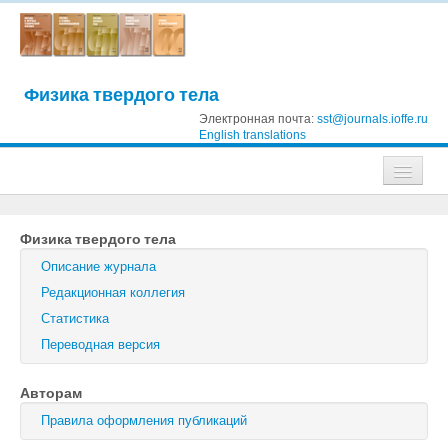
Физика твердого тела
Электронная почта:
sst@journals.ioffe.ru
English translations
Журналы
Физика твердого тела
Журнал технической физики
Описание журнала
Письма в Журнал технической физики
Редакционная коллегия
Статистика
Физика твердого тела
Переводная версия
Физика и техника полупроводников
Авторам
Оптика и спектроскопия
Правила оформления публикаций
Поиск