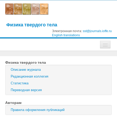
Физика твердого тела
Электронная почта:
sst@journals.ioffe.ru
English translations
Журналы
Физика твердого тела
Журнал технической физики
Описание журнала
Письма в Журнал технической физики
Редакционная коллегия
Статистика
Физика твердого тела
Переводная версия
Физика и техника полупроводников
Авторам
Оптика и спектроскопия
Правила оформления публикаций
Поиск