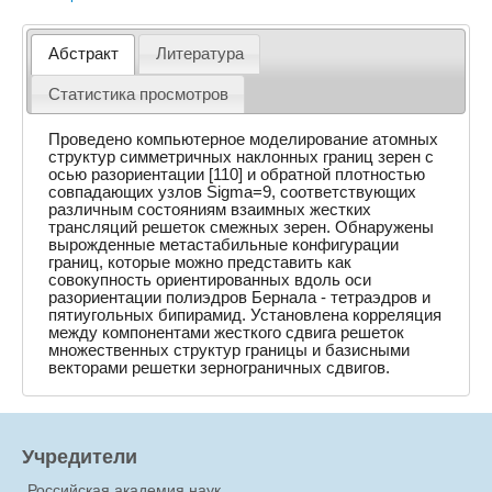
Абстракт
Литература
Статистика просмотров
Проведено компьютерное моделирование атомных
структур симметричных наклонных границ зерен с
осью разориентации [110] и обратной плотностью
совпадающих узлов Sigma=9, соответствующих
различным состояниям взаимных жестких
трансляций решеток смежных зерен. Обнаружены
вырожденные метастабильные конфигурации
границ, которые можно представить как
совокупность ориентированных вдоль оси
разориентации полиэдров Бернала - тетраэдров и
пятиугольных бипирамид. Установлена корреляция
между компонентами жесткого сдвига решеток
множественных структур границы и базисными
векторами решетки зернограничных сдвигов.
Учредители
Российская академия наук