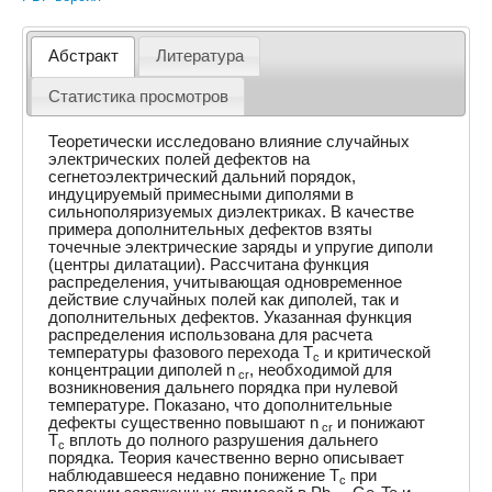
Абстракт
Литература
Статистика просмотров
Теоретически исследовано влияние случайных
электрических полей дефектов на
сегнетоэлектрический дальний порядок,
индуцируемый примесными диполями в
сильнополяризуемых диэлектриках. В качестве
примера дополнительных дефектов взяты
точечные электрические заряды и упругие диполи
(центры дилатации). Рассчитана функция
распределения, учитывающая одновременное
действие случайных полей как диполей, так и
дополнительных дефектов. Указанная функция
распределения использована для расчета
температуры фазового перехода T
и критической
c
концентрации диполей n
, необходимой для
cr
возникновения дальнего порядка при нулевой
температуре. Показано, что дополнительные
дефекты существенно повышают n
и понижают
сr
T
вплоть до полного разрушения дальнего
c
порядка. Теория качественно верно описывает
наблюдавшееся недавно понижение T
при
c