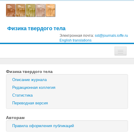
Физика твердого тела
Электронная почта:
sst@journals.ioffe.ru
English translations
Журналы
Физика твердого тела
Журнал технической физики
Описание журнала
Письма в Журнал технической физики
Редакционная коллегия
Статистика
Физика твердого тела
Переводная версия
Физика и техника полупроводников
Авторам
Оптика и спектроскопия
Правила оформления публикаций
Поиск