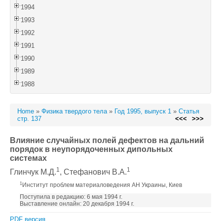
1994
1993
1992
1991
1990
1989
1988
Home
»
Физика твердого тела
»
Год 1995, выпуск 1
»
Статья
стр. 137
<<<
>>>
Влияние случайных полей дефектов на дальний
порядок в неупорядоченных дипольных
системах
1
1
Глинчук М.Д.
, Стефанович В.А.
1
Институт проблем материаловедения АН Украины, Киев
Поступила в редакцию: 6 мая 1994 г.
Выставление онлайн: 20 декабря 1994 г.
PDF версия