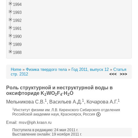
1994
1993
1992
1991
1990
1989
1988
Home
»
Физика твердого тела
»
Год 2011, выпуск 12
»
Статья
стр. 2312
<<<
>>>
Роль структурной и неструктурной воды в
оксифториде K
WO
F
·H
O
2
2
4
2
1
1
1
Мельникова С.В.
, Васильев А.Д.
, Кочарова А.Г.
1
Институт физики им. Л.В. Киренского Сибирского отделения
Российской академии наук, Красноярск, Россия
Email: msv@iph.krasn.ru
Поступила в редакцию: 24 мая 2011 г.
Выставление онлайн: 19 ноября 2011 г.