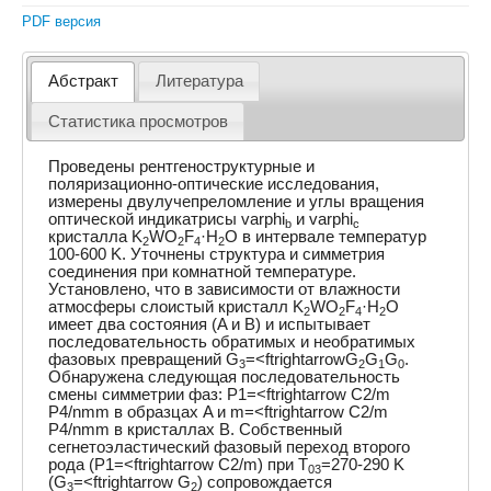
PDF версия
Абстракт
Литература
Статистика просмотров
Проведены рентгеноструктурные и
поляризационно-оптические исследования,
измерены двулучепреломление и углы вращения
оптической индикатрисы varphi
и varphi
b
c
кристалла K
WO
F
·H
O в интервале температур
2
2
4
2
100-600 K. Уточнены структура и симметрия
соединения при комнатной температуре.
Установлено, что в зависимости от влажности
атмосферы слоистый кристалл K
WO
F
·H
O
2
2
4
2
имеет два состояния (A и B) и испытывает
последовательность обратимых и необратимых
фазовых превращений G
=<ftrightarrowG
G
G
.
3
2
1
0
Обнаружена следующая последовательность
смены симметрии фаз: P1=<ftrightarrow C2/m
P4/nmm в образцах A и m=<ftrightarrow C2/m
P4/nmm в кристаллах B. Собственный
сегнетоэластический фазовый переход второго
рода (P1=<ftrightarrow C2/m) при T
=270-290 K
03
(G
=<ftrightarrow G
) сопровождается
3
2