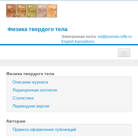
Физика твердого тела
Электронная почта:
sst@journals.ioffe.ru
English translations
Журналы
Физика твердого тела
Журнал технической физики
Описание журнала
Письма в Журнал технической физики
Редакционная коллегия
Статистика
Физика твердого тела
Переводная версия
Физика и техника полупроводников
Авторам
Оптика и спектроскопия
Правила оформления публикаций
Поиск