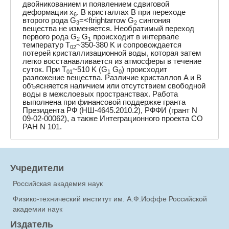
двойникованием и появлением сдвиговой
деформации x
. В кристаллах B при переходе
6
второго рода G
=<ftrightarrow G
сингония
3
2
вещества не изменяется. Необратимый переход
первого рода G
G
происходит в интервале
2
1
температур T
~350-380 K и сопровождается
02
потерей кристаллизационной воды, которая затем
легко восстанавливается из атмосферы в течение
суток. При T
~510 K (G
G
) происходит
01
1
0
разложение вещества. Различие кристаллов A и B
объясняется наличием или отсутствием свободной
воды в межслоевых пространствах. Работа
выполнена при финансовой поддержке гранта
Президента РФ (НШ-4645.2010.2), РФФИ (грант N
09-02-00062), а также Интеграционного проекта СО
РАН N 101.
Учредители
Российская академия наук
Физико-технический институт им. А.Ф.Иоффе Российской
академии наук
Издатель