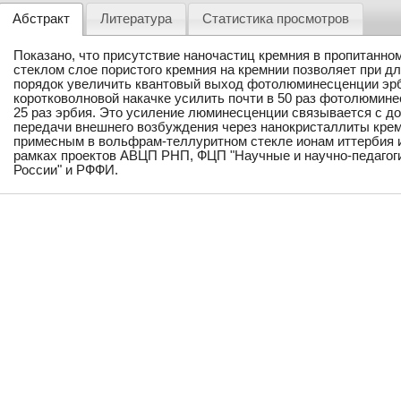
Абстракт
Литература
Статистика просмотров
Показано, что присутствие наночастиц кремния в пропитанн
стеклом слое пористого кремния на кремнии позволяет при 
порядок увеличить квантовый выход фотолюминесценции эрби
коротковолновой накачке усилить почти в 50 раз фотолюмине
25 раз эрбия. Это усиление люминесценции связывается с 
передачи внешнего возбуждения через нанокристаллиты крем
примесным в вольфрам-теллуритном стекле ионам иттербия и
рамках проектов АВЦП РНП, ФЦП "Научные и научно-педагог
России" и РФФИ.