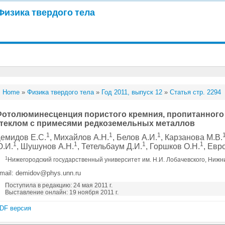
Физика твердого тела
Home
»
Физика твердого тела
»
Год 2011, выпуск 12
»
Статья стр. 2294
отолюминесценция пористого кремния, пропитанног
теклом с примесями редкоземельных металлов
1
1
1
емидов Е.С.
, Михайлов А.Н.
, Белов А.И.
, Карзанова М.В.
1
1
1
1
.И.
, Шушунов А.Н.
, Тетельбаум Д.И.
, Горшков О.Н.
, Евр
1
Нижегородский государственный университет им. Н.И. Лобачевского, Нижн
mail: demidov@phys.unn.ru
Поступила в редакцию: 24 мая 2011 г.
Выставление онлайн: 19 ноября 2011 г.
DF версия