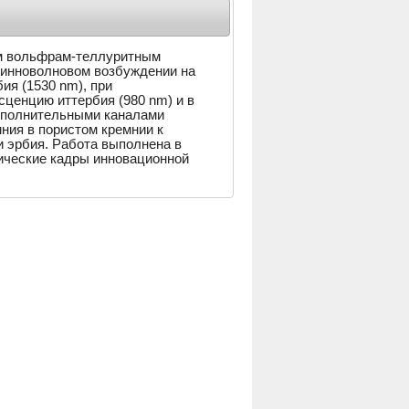
ом вольфрам-теллуритным
длинноволновом возбуждении на
я (1530 nm), при
сценцию иттербия (980 nm) и в
дополнительными каналами
ния в пористом кремнии к
 эрбия. Работа выполнена в
ические кадры инновационной