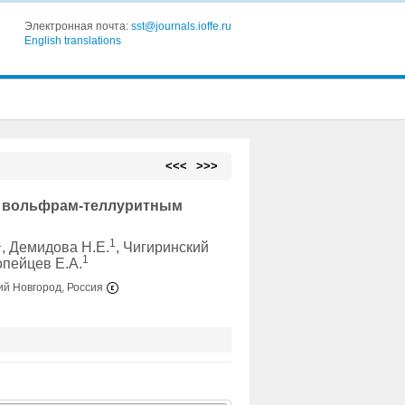
Электронная почта:
sst@journals.ioffe.ru
English translations
<<<
>>>
о вольфрам-теллуритным
1
1
, Демидова Н.Е.
, Чигиринский
1
опейцев Е.А.
ий Новгород, Россия