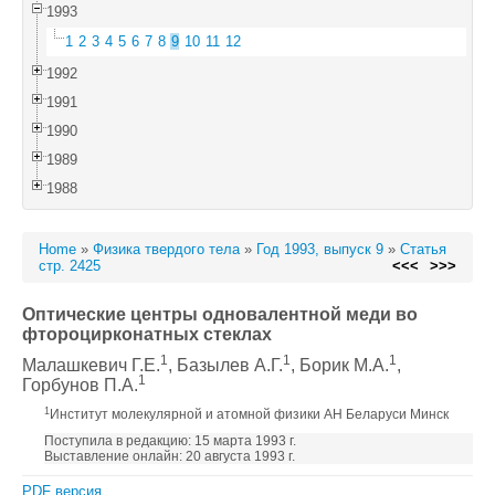
1993
1
2
3
4
5
6
7
8
9
10
11
12
1992
1991
1990
1989
1988
Home
»
Физика твердого тела
»
Год 1993, выпуск 9
»
Статья
стр. 2425
<<<
>>>
Оптические центры одновалентной меди во
фтороцирконатных стеклах
1
1
1
Малашкевич Г.Е.
, Базылев А.Г.
, Борик М.А.
,
1
Горбунов П.А.
1
Институт молекулярной и атомной физики АН Беларуси Минск
Поступила в редакцию: 15 марта 1993 г.
Выставление онлайн: 20 августа 1993 г.
PDF версия