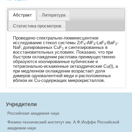
Абстракт
Литература
Статистика просмотров
Проведено спектрально-люминесцентное
исследование стекол системы ZrF
-AlF
-LaF
-BaF
-
4
3
3
2
NaF, допированных CuF
и синтезированных в
2
восстановительных условиях. Показано, что при
быстром охлаждении расплава преимущественно
образуются изолированные кубические и
тетрагонально-искаженные октаэдрические Cu(I), а
при медленном охлаждении возрастает доля
димеров одновалентной меди и расположенных
вблизи их Cu-содержащих микрокристаллов.
Учредители
Российская академия наук
Физико-технический институт им. А.Ф.Иоффе Российской
академии наук