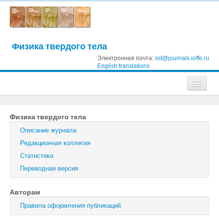
Физика твердого тела
Электронная почта:
sst@journals.ioffe.ru
English translations
Журналы
Физика твердого тела
Журнал технической физики
Описание журнала
Письма в Журнал технической физики
Редакционная коллегия
Статистика
Физика твердого тела
Переводная версия
Физика и техника полупроводников
Авторам
Оптика и спектроскопия
Правила оформления публикаций
Поиск