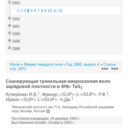
1993
1
2
3
4
5
6
7
8
9
10
11
12
1992
1991
1990
1989
1988
Home
»
Физика твердого тела
»
Год 1993, выпуск 4
»
Статья
стр. 1071
<<<
>>>
Сканирующая туннельная микроскопия волн
зарядовой плотности в 4Hb- TaS
2
1
1
Кучеренко И.В.
, Фриндт,-=SUP=-1-=/SUP=- Р.Ф.
,
1
Ирвин-=SUP=-1-=/SUP=- Ч.Дж.
1
Физический институт им. П.Н. Лебедева Российской академии
наук, Москва, Россия
Поступила в редакцию: 14 декабря 1992 г.
Выставление онлайн: 19 марта 1993 г.