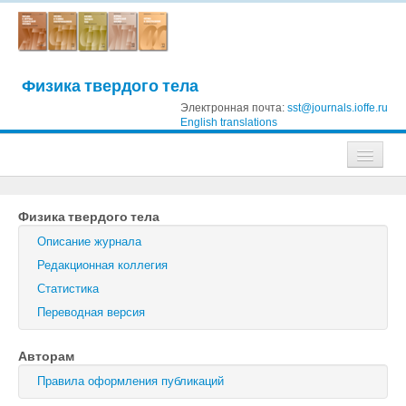
Физика твердого тела
Электронная почта:
sst@journals.ioffe.ru
English translations
Журналы
Физика твердого тела
Журнал технической физики
Описание журнала
Письма в Журнал технической физики
Редакционная коллегия
Статистика
Физика твердого тела
Переводная версия
Физика и техника полупроводников
Авторам
Оптика и спектроскопия
Правила оформления публикаций
Поиск