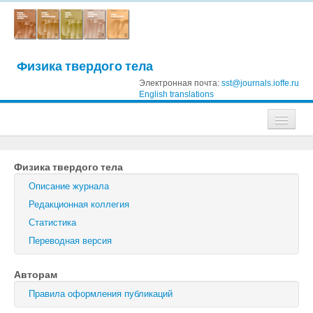
Физика твердого тела
Электронная почта:
sst@journals.ioffe.ru
English translations
Журналы
Физика твердого тела
Журнал технической физики
Описание журнала
Письма в Журнал технической физики
Редакционная коллегия
Статистика
Физика твердого тела
Переводная версия
Физика и техника полупроводников
Авторам
Оптика и спектроскопия
Правила оформления публикаций
Поиск