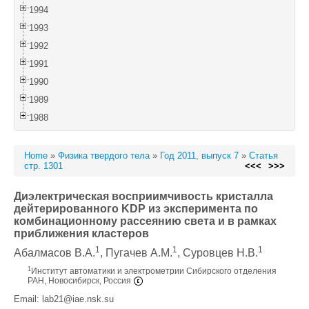
1994
1993
1992
1991
1990
1989
1988
Home
»
Физика твердого тела
»
Год 2011, выпуск 7
»
Статья
стр. 1301
<<<
>>>
Диэлектрическая восприимчивость кристалла
дейтерированного KDP из эксперимента по
комбинационному рассеянию света и в рамках
приближения кластеров
1
1
1
Абалмасов В.А.
, Пугачев А.М.
, Суровцев Н.В.
1
Институт автоматики и электрометрии Сибирского отделения
РАН, Новосибирск, Россия
Email: lab21@iae.nsk.su