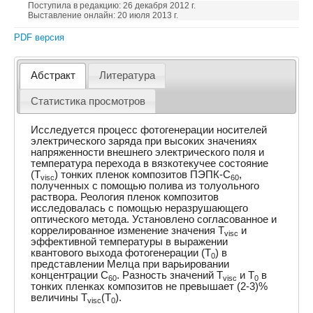
Поступила в редакцию: 26 декабря 2012 г.
Выставление онлайн: 20 июля 2013 г.
PDF версия
Абстракт
Литература
Статистика просмотров
Исследуется процесс фотогенерации носителей
электрического заряда при высоких значениях
напряженности внешнего электрического поля и
температура перехода в вязкотекучее состояние
(T
) тонких пленок композитов ПЭПК-C
,
visc
60
полученных с помощью полива из толуольного
раствора. Реология пленок композитов
исследовалась с помощью неразрушающего
оптического метода. Установлено согласованное и
коррелированное изменение значения T
и
visc
эффективной температуры в выражении
квантового выхода фотогенерации (T
) в
0
представлении Мелца при варьировании
концентрации C
. Разность значений T
и T
в
60
visc
0
тонких пленках композитов не превышает (2-3)%
величины T
(T
).
visc
0