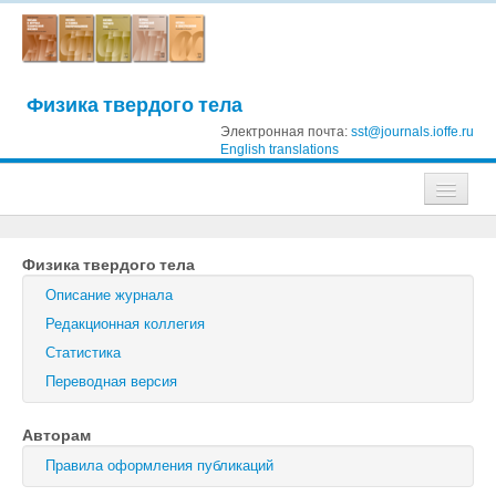
Физика твердого тела
Электронная почта:
sst@journals.ioffe.ru
English translations
Журналы
Физика твердого тела
Журнал технической физики
Описание журнала
Письма в Журнал технической физики
Редакционная коллегия
Статистика
Физика твердого тела
Переводная версия
Физика и техника полупроводников
Авторам
Оптика и спектроскопия
Правила оформления публикаций
Поиск