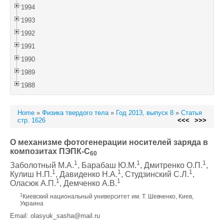
1994
1993
1992
1991
1990
1989
1988
Home
»
Физика твердого тела
»
Год 2013, выпуск 8
»
Статья
стр. 1626
<<<
>>>
О механизме фотогенерации носителей заряда в
композитах ПЭПК-C
60
1
1
1
Заболотный М.А.
, Барабаш Ю.М.
, Дмитренко О.П.
,
1
1
1
Кулиш Н.П.
, Давиденко Н.А.
, Студзинский С.Л.
,
1
1
Оласюк А.П.
, Демченко А.В.
1
Киевский национальный университет им. Т. Шевченко, Киев,
Украина
Email: olasyuk_sasha@mail.ru