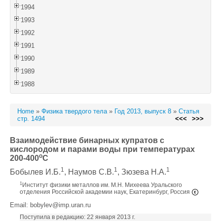
1994
1993
1992
1991
1990
1989
1988
Home
»
Физика твердого тела
»
Год 2013, выпуск 8
»
Статья
стр. 1494
<<<
>>>
Взаимодействие бинарных купратов с
кислородом и парами воды при температурах
o
200-400
C
1
1
1
Бобылев И.Б.
, Наумов С.В.
, Зюзева Н.А.
1
Институт физики металлов им. М.Н. Михеева Уральского
отделения Российской академии наук, Екатеринбург, Россия
Email: bobylev@imp.uran.ru
Поступила в редакцию: 22 января 2013 г.