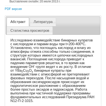
Выставление онлайн: 20 июля 2013 г.
PDF версия
Абстракт
Литература
Статистика просмотров
Исследовано взаимодействие бинарных купратов
o
с кислородом и парами воды при t=200-400
C.
Установлено, что поглощать кислород и влагу из
атмосферы отжига способны только соединения, в
структуре которых имеются цепочки кислородных
вакансий. Поглощение кислорода приводит к
падению параметров решетки, в то время как
-
внедрение OH
-групп ведет к их росту. В отличие
от YBa
Cu
O
бинарные купраты при
2
3
y
взаимодействии с атмосферой не претерпевают
фазовых переходов. После насыщения водой и
образования оксигидроксидов происходит их
гидролитическое разложение с образованием
более простых оксидов и гидроксидов. Работа
выполнена при частичной поддержке программы
фундаментальных исследований Президиума РАН
N12-П-2-1015.