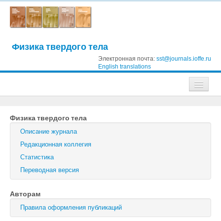
Физика твердого тела
Электронная почта:
sst@journals.ioffe.ru
English translations
Журналы
Физика твердого тела
Журнал технической физики
Описание журнала
Письма в Журнал технической физики
Редакционная коллегия
Статистика
Физика твердого тела
Переводная версия
Физика и техника полупроводников
Авторам
Оптика и спектроскопия
Правила оформления публикаций
Поиск