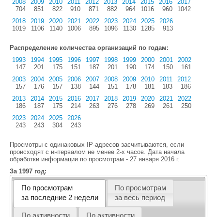
2008
2009
2010
2011
2012
2013
2014
2015
2016
2017
704
851
822
910
871
882
964
1016
960
1042
2018
2019
2020
2021
2022
2023
2024
2025
2026
1019
1106
1140
1006
895
1096
1130
1285
913
Распределение количества организаций по годам:
1993
1994
1995
1996
1997
1998
1999
2000
2001
2002
147
201
175
151
187
201
190
174
150
161
2003
2004
2005
2006
2007
2008
2009
2010
2011
2012
157
176
157
138
144
151
178
181
183
186
2013
2014
2015
2016
2017
2018
2019
2020
2021
2022
186
187
175
214
263
276
278
269
261
250
2023
2024
2025
2026
243
243
304
243
Просмотры с одинаковых IP-адресов засчитываются, если
происходят с интервалом не менее 2-х часов. Дата начала
обработки информации по просмотрам - 27 января 2016 г.
За 1997 год:
По просмотрам
По просмотрам
за последние 2 недели
за весь период
По активности
По активности