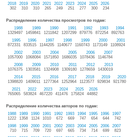
2018
2019
2020
2021
2022
2023
2024
2025
2026
302
310
310
265
249
251
277
300
234
Распределение количества просмотров по годам:
1988
1989
1990
1991
1992
1993
1994
1329497
1459841
1211842
1207299
879776
872254
892763
1995
1996
1997
1998
1999
2000
2001
872331
833515
1144205
1140677
1160743
1173149
1108924
2002
2003
2004
2005
2006
2007
1057000
1068084
1571850
1686035
1078436
1146784
2008
2009
2010
2011
2012
2013
1076375
1303581
1324908
1309180
1278659
1430019
2014
2015
2016
2017
2018
2019
2020
1398820
1409011
1277364
1252964
1123577
929834
921780
2021
2022
2023
2024
2025
2026
765065
583824
467220
411476
175824
44882
Распределение количества авторов по годам:
1988
1989
1990
1991
1992
1993
1994
1995
1996
1997
1222
1358
1124
1010
672
669
747
654
644
742
1998
1999
2000
2001
2002
2003
2004
2005
2006
2007
710
715
709
720
697
665
734
714
699
823