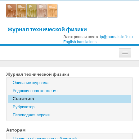
Журнал технической физики
Электронная почта:
tp@journals.ioffe.ru
English translations
Журналы
Журнал технической физики
Журнал технической физики
Описание журнала
Письма в Журнал технической физики
Редакционная коллегия
Статистика
Физика твердого тела
Рубрикатор
Физика и техника полупроводников
Переводная версия
Оптика и спектроскопия
Авторам
Поиск
Правила оформления публикаций