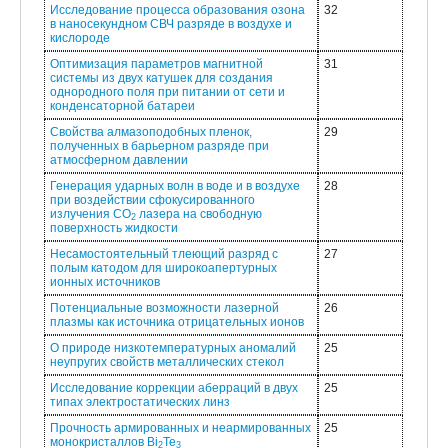
Исследование процесса образования озона
32
в наносекундном СВЧ разряде в воздухе и
кислороде
Оптимизация параметров магнитной
31
системы из двух катушек для создания
однородного поля при питании от сети и
конденсаторной батареи
Свойства алмазоподобных пленок,
29
полученных в барьерном разряде при
атмосферном давлении
Генерация ударных волн в воде и в воздухе
28
при воздействии сфокусированного
излучения CO
лазера на свободную
2
поверхность жидкости
Несамостоятельный тлеющий разряд с
27
полым катодом для широкоапертурных
ионных источников
Потенциальные возможности лазерной
26
плазмы как источника отрицательных ионов
О природе низкотемпературных аномалий
25
неупругих свойств металлических стекол
Исследование коррекции аберраций в двух
25
типах электростатических линз
Прочность армированных и неармированных
25
монокристаллов Bi
Te
2
3