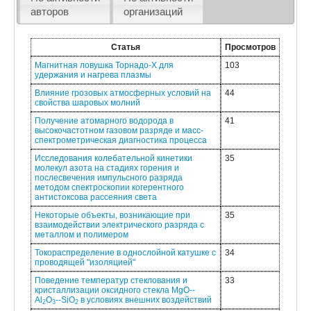
авторов
организаций
Статья
Просмотров
Магнитная ловушка Торнадо-X для
103
удержания и нагрева плазмы
Влияние грозовых атмосферных условий на
44
свойства шаровых молний
Получение атомарного водорода в
41
высокочастотном газовом разряде и масс-
спектрометрическая диагностика процесса
Исследования колебательной кинетики
35
молекул азота на стадиях горения и
послесвечения импульсного разряда
методом спектроскопии когерентного
антистоксова рассеяния света
Некоторые объекты, возникающие при
35
взаимодействии электрического разряда с
металлом и полимером
Токораспределение в однослойной катушке с
34
проводящей "изоляцией"
Поведение температур стеклования и
33
кристаллизации оксидного стекла MgO--
Al
O
--SiO
в условиях внешних воздействий
2
3
2