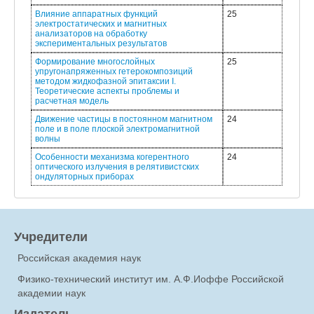
Влияние аппаратных функций
25
электростатических и магнитных
анализаторов на обработку
экспериментальных результатов
Формирование многослойных
25
упругонапряженных гетерокомпозиций
методом жидкофазной эпитаксии I.
Теоретические аспекты проблемы и
расчетная модель
Движение частицы в постоянном магнитном
24
поле и в поле плоской электромагнитной
волны
Особенности механизма когерентного
24
оптического излучения в релятивистских
ондуляторных приборах
Учредители
Российская академия наук
Физико-технический институт им. А.Ф.Иоффе Российской
академии наук
Издатель