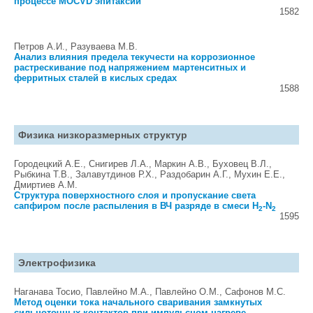
процессе MOCVD эпитаксии
1582
Петров А.И., Разуваева М.В.
Анализ влияния предела текучести на коррозионное
растрескивание под напряжением мартенситных и
ферритных сталей в кислых средах
1588
Физика низкоразмерных структур
Городецкий А.Е., Снигирев Л.А., Маркин А.В., Буховец В.Л.,
Рыбкина Т.В., Залавутдинов Р.Х., Раздобарин А.Г., Мухин Е.Е.,
Дмиртиев А.М.
Структура поверхностного слоя и пропускание света
сапфиром после распыления в ВЧ разряде в смеси H
-N
2
2
1595
Электрофизика
Наганава Тосио, Павлейно М.А., Павлейно О.М., Сафонов М.С.
Метод оценки тока начального сваривания замкнутых
сильноточных контактов при импульсном нагреве