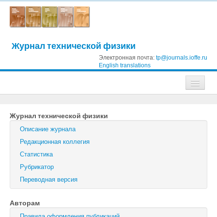
Журнал технической физики
Электронная почта:
tp@journals.ioffe.ru
English translations
Журналы
Журнал технической физики
Журнал технической физики
Описание журнала
Письма в Журнал технической физики
Редакционная коллегия
Статистика
Физика твердого тела
Рубрикатор
Физика и техника полупроводников
Переводная версия
Оптика и спектроскопия
Авторам
Поиск
Правила оформления публикаций