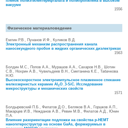
пленок полиэтилентерефталата и полипропилена в высоком
вакууме
1556
Физическое материаловедение
Емлин Р.В., Пунанов И.Ф., Куликов В.Д.
Электронный механизм распространения канала
наносекундного пробоя в жидких органических диэлектриках
1563
Болдин М.С., Попов А.А., Мурашов А.А., Сахаров Н.В., Шотин
С.В., Нохрин А.В., Чувильдеев В.Н., Сметанина К.Е., Табачкова
Н.Ю.
Высокоскоростное электроимпульсное плазменное спекание
мелкозернистых керамик Al
O_3-SiC. Исследование
2
микроструктуры и механических свойств
1571
Болдыревский П.Б., Филатов Д.О., Беляков В.А., Горшков А.П.,
Макарцев И.В., Нежданов А.В., Ревин М.В., Филатов А.Д., Юнин
П.А.
Влияние разориентации подложки на свойства p-НЕМТ
наногетероструктур на основе GaAs, формируемых в