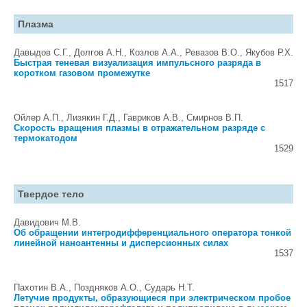
Плазма
Давыдов С.Г., Долгов А.Н., Козлов А.А., Ревазов В.О., Якубов Р.Х.
Быстрая теневая визуализация импульсного разряда в
коротком газовом промежутке
1517
Ойлер А.П., Лизякин Г.Д., Гавриков А.В., Смирнов В.П.
Скорость вращения плазмы в отражательном разряде с
термокатодом
1529
Твердое тело
Давидович М.В.
Об обращении интегродифференциального оператора тонкой
линейной наноантенны и дисперсионных силах
1537
Пахотин В.А., Поздняков А.О., Сударь Н.Т.
Летучие продукты, образующиеся при электрическом пробое