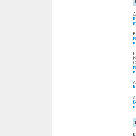
Д
К
п
Б
И
н
В
И
С
И
и
А
К
А
В
в
К