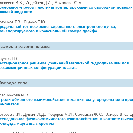
лексеев В.В., Индейцев Д.А., Мочалова Ю.А.
олебания упругой пластины контактирующей со свободной поверх
яжелой жидкости
отников Г.В., Яценко Т.Ю.
редельный ток нескомпенсированного электронного пучка,
ранспортируемого в коаксиальной камере дрейфа
Газовый разряд, плазма
аумов Н.Д.
естационарное решение уравнений магнитной гидродинамики для
сесимметричных конфигураций плазмы
Твердое тело
расинькова М.В.
 роли обменного взаимодействия в магнитном упорядочении и пр
анганатов
етрова Л.И., Дудкин Л.Д., Федоров М.И., Соломкин Ф.Ю., Зайцев В.К., Е
сследование физико-химического взаимодействия в контакте высш
илицида марганца с хромом