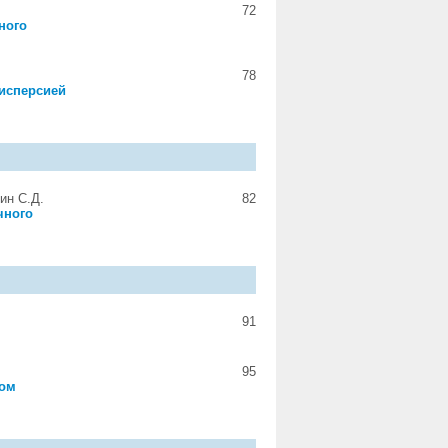
72
ного
78
исперсией
ин С.Д.
82
чного
91
95
ном