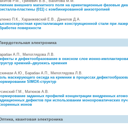
ахитов Р.М., Гриневич В.В., Вахитова М.М.
лияние внешнего магнитного поля на ориентационные фазовые ди
ристалла-пластины (011) с комбинированной анизотропией
аленко П.К., Харанжевский Е.В., Данилов Д.А.
ысокоскоростная кристаллизация конструкционной стали при лазе
бработке поверхности
Твердотельная электроника
арабан А.П., Милоглядова Л.В.
ефекты и дефектообразование в окисном слое ионно-имплантиров
труктур кремний--двуокись кремния
скинази А.Ю., Барабан А.П., Милоглядова Л.В.
оль маскирующего оксида на кремнии в процессах дефектообразов
ормировании SIMOX-структур
усинский Г.М., Матюков А.В.
ормирование заданных профилей концентрации внедренных атомо
адиационных дефектов при использовании монохроматических пуч
скоренных ионов
Оптика, квантовая электроника