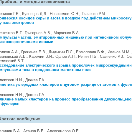
Приборы и методы эксперимента
енисов Г.В., Кузнецов Д.Л., Новоселов Ю.Н., Ткаченко Р.М.
онверсия оксидов серы и азота в воздухе под действием микросек
учков электронов
ешенков В.Г., Григорьев А.Б., Марченко В.А.
мпульсы частиц, эмитированных мишенью при интенсивном облуч
изкоэнергетичными ионами
олков А.А., Гребенев Е.В., Дыдыкин П.С., Ермолович В.Ф., Иванов М.М.,
вановский А.В., Карелин В.И., Орлов А.П., Репин П.Б., Савченко Р.В., С
елявский В.Т.
сследование электрического взрыва проволочек микросекундными
мпульсами тока в продольном магнитном поле
лексеев Н.И., Дюжев Г.А.
инетика углеродных кластеров в дуговом разряде от атомов к фул
лексеев Н.И., Дюжев Г.А.
лияние малых кластеров на процесс преобразования двухкольцевог
 фуллерен
Краткие сообщения
алинин Б.А., Атанов В.Е., Александров О.Е.