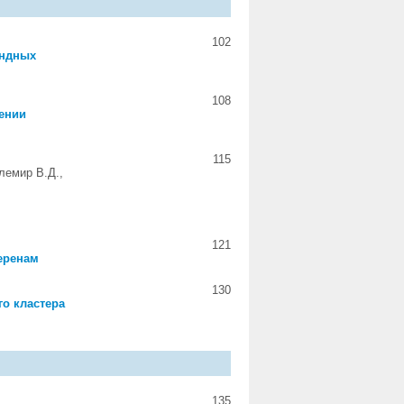
102
ундных
108
ении
115
елемир В.Д.,
121
леренам
130
о кластера
135