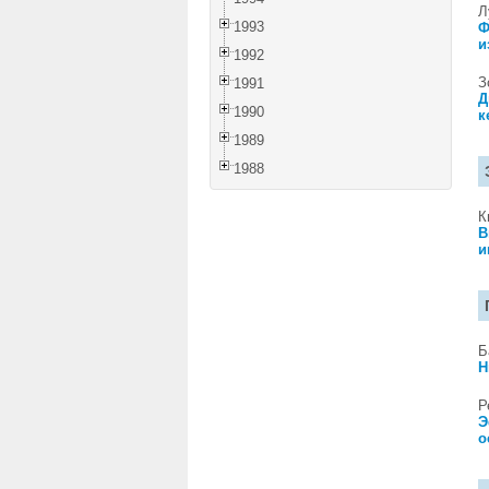
Л
1993
Ф
и
1992
З
1991
Д
1990
к
1989
1988
К
В
и
Б
Н
Р
Э
о