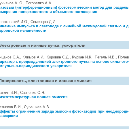
укьянов А.Ю., Погорелко А.А.
азовый (интерференционный) фототермический метод для раздель
змерения поверхностного и объемного поглощения
олотовский И.О., Семенцов Д.И.
инамика импульса в световоде с линейной межмодовой связью и д
ерровской нелинейности
Электронные и ионные пучки, ускорители
ицанов С.А., Климов А.И., Коровин С.Д., Куркан И.К., Пегель И.В., Полев
иркатор с предмодуляцией электронного пучка на основе сильното
мпульсно-периодического ускорителя
Поверхность, электронная и ионная эмиссия
аткин В.И., Савченко О.Я.
изкотемпературная ионная эмиссия
езников Б.И., Субашиев А.В.
ффекты ограничения заряда эмиссии фотокатодов при неоднород
свещении