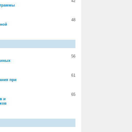
42
аграммы
48
рной
56
анных
61
ания при
65
в и
ков