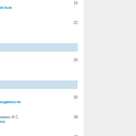
16
ностью
22
26
30
оводимости
ремин И.С.
38
его