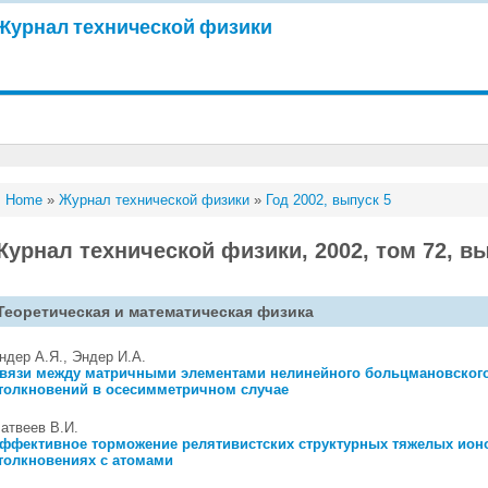
Журнал технической физики
Home
»
Журнал технической физики
»
Год 2002, выпуск 5
Журнал технической физики, 2002, том 72, в
Теоретическая и математическая физика
ндер А.Я., Эндер И.А.
вязи между матричными элементами нелинейного больцмановского
толкновений в осесимметричном случае
атвеев В.И.
ффективное торможение релятивистских структурных тяжелых ион
толкновениях с атомами